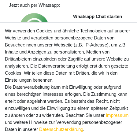
Jetzt auch per Whatsapp:
Whatsapp Chat starten
Wir verwenden Cookies und ähnliche Technologien auf unserer
Website und verarbeiten personenbezogene Daten von
Besucher:innen unserer Webseite (z.B. IP-Adresse), um z.B.
Inhalte und Anzeigen zu personalisieren, Medien von
Preisangaben inkl. gesetzl. MwSt. und zzgl. Service- und
Drittanbietern einzubinden oder Zugriffe auf unsere Website zu
Versandkosten
analysieren. Die Datenverarbeitung erfolgt erst durch gesetzte
Cookies. Wir teilen diese Daten mit Dritten, die wir in den
Einstellungen benennen.
Die Datenverarbeitung kann mit Einwilligung oder aufgrund
Newsletter Anmeldung - Keine Angebote
eines berechtigten Interesses erfolgen. Die Zustimmung kann
mehr verpassen!
erteilt oder abgelehnt werden. Es besteht das Recht, nicht
einzuwilligen und die Einwilligung zu einem späteren Zeitpunkt
Newsletter
E-MAIL **
zu ändern oder zu widerrufen. Beachten Sie unser
Impressum
Honig
und weitere Hinweise zur Verwendung personenbezogener
Hiermit bestätige ich, dass ich die
Daten­schutz­erklärung
Daten in unserer
Daten­schutz­erklärung
.
gelesen habe. Meine Einwilligung kann ich jederzeit