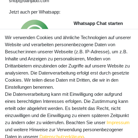
shop@banjado.com
Jetzt auch per Whatsapp:
Whatsapp Chat starten
Wir verwenden Cookies und ähnliche Technologien auf unserer
Website und verarbeiten personenbezogene Daten von
Besucher:innen unserer Webseite (z.B. IP-Adresse), um z.B.
Inhalte und Anzeigen zu personalisieren, Medien von
Preisangaben inkl. gesetzl. MwSt. und zzgl. Service- und
Drittanbietern einzubinden oder Zugriffe auf unsere Website zu
Versandkosten
analysieren. Die Datenverarbeitung erfolgt erst durch gesetzte
Cookies. Wir teilen diese Daten mit Dritten, die wir in den
Einstellungen benennen.
Die Datenverarbeitung kann mit Einwilligung oder aufgrund
Newsletter Anmeldung - Keine Angebote
eines berechtigten Interesses erfolgen. Die Zustimmung kann
mehr verpassen!
erteilt oder abgelehnt werden. Es besteht das Recht, nicht
einzuwilligen und die Einwilligung zu einem späteren Zeitpunkt
Newsletter
E-MAIL **
zu ändern oder zu widerrufen. Beachten Sie unser
Impressum
Honig
und weitere Hinweise zur Verwendung personenbezogener
Hiermit bestätige ich, dass ich die
Daten­schutz­erklärung
Daten in unserer
Daten­schutz­erklärung
.