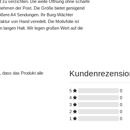
ät zu verzichten. Die weite Öffnung ohne scharfe
nehmen der Post. Die Größe bietet genügend
größere A4 Sendungen. Ihr Burg-Wächter
aktur von Hand veredelt. Die Motivfolie ist
nen langen Halt. Wir legen großen Wert auf die
Kundenrezensi
t, dass das Produkt alle
5
0
4
0
3
0
2
0
1
0