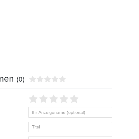
onen
(0)