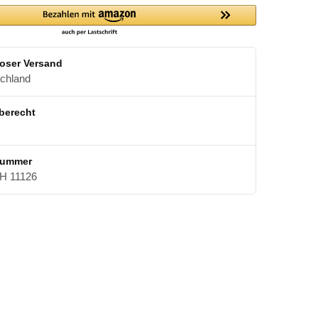
oser Versand
schland
berecht
nummer
 11126