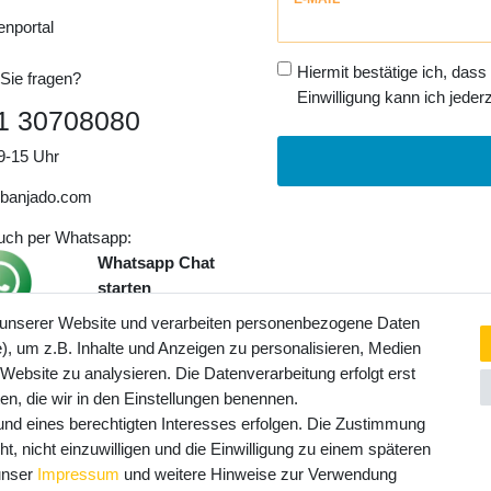
Honig
enportal
Hiermit bestätige ich, dass
Sie fragen?
Einwilligung kann ich jederz
1 30708080
9-15 Uhr
banjado.com
auch per Whatsapp:
Whatsapp Chat
starten
 unserer Website und verarbeiten personenbezogene Daten
, um z.B. Inhalte und Anzeigen zu personalisieren, Medien
ngaben inkl. gesetzl. MwSt. und
 Website zu analysieren. Die Datenverarbeitung erfolgt erst
Service- und Versandkosten
ten, die wir in den Einstellungen benennen.
rund eines berechtigten Interesses erfolgen. Die Zustimmung
t, nicht einzuwilligen und die Einwilligung zu einem späteren
 unser
Impressum
und weitere Hinweise zur Verwendung