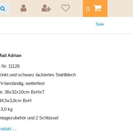
0
Sale
ail Adrian
n Nr. 11126
rzinkt und schwarz lackiertes Stahlblech
UV-beständig, wetterfest
e: 36x32x10cm BxHxT
: 34,5x3,8cm BxH
 3,0 kg
ntagezubehör und 2 Schlüssel
rodukt …