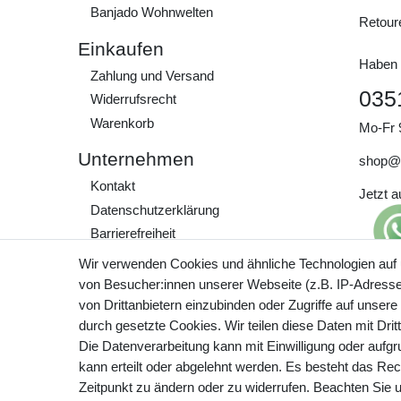
Banjado Wohnwelten
Retour
Einkaufen
Haben 
Zahlung und Versand
035
Widerrufs­recht
Warenkorb
Mo-Fr 
Unternehmen
shop@
Kontakt
Jetzt 
Daten­schutz­erklärung
Barrierefreiheit
AGB
Wir verwenden Cookies und ähnliche Technologien auf
Impressum
von Besucher:innen unserer Webseite (z.B. IP-Adresse)
Preisa
von Drittanbietern einzubinden oder Zugriffe auf unsere
zzgl. 
Werde Teil unserer
durch gesetzte Cookies. Wir teilen diese Daten mit Drit
Community
Die Datenverarbeitung kann mit Einwilligung oder aufg
kann erteilt oder abgelehnt werden. Es besteht das Rech
Zeitpunkt zu ändern oder zu widerrufen. Beachten Sie