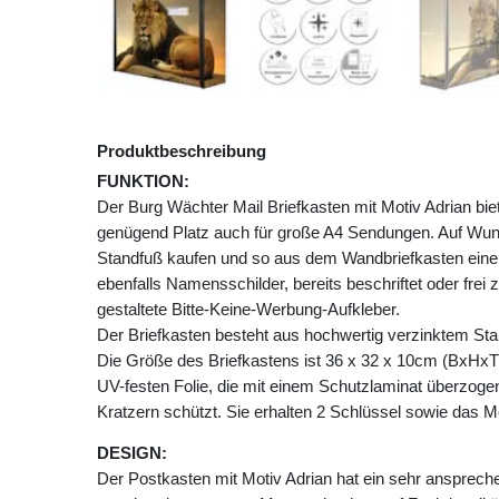
Produktbeschreibung
FUNKTION:
Der Burg Wächter Mail Briefkasten mit Motiv Adrian b
genügend Platz auch für große A4 Sendungen. Auf Wu
Standfuß kaufen und so aus dem Wandbriefkasten einen
ebenfalls Namensschilder, bereits beschriftet oder frei 
gestaltete Bitte-Keine-Werbung-Aufkleber.
Der Briefkasten besteht aus hochwertig verzinktem Stah
Die Größe des Briefkastens ist 36 x 32 x 10cm (BxHxT)
UV-festen Folie, die mit einem Schutzlaminat überzogen 
Kratzern schützt. Sie erhalten 2 Schlüssel sowie das M
DESIGN:
Der Postkasten mit Motiv Adrian hat ein sehr ansprech