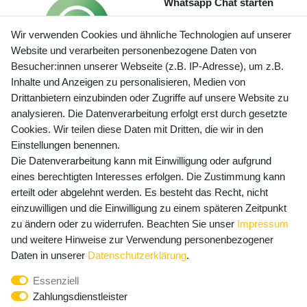
Whatsapp Chat starten
Wir verwenden Cookies und ähnliche Technologien auf unserer
Website und verarbeiten personenbezogene Daten von
Besucher:innen unserer Webseite (z.B. IP-Adresse), um z.B.
Inhalte und Anzeigen zu personalisieren, Medien von
Preisangaben inkl. gesetzl. MwSt. und zzgl. Service- und
Drittanbietern einzubinden oder Zugriffe auf unsere Website zu
Versandkosten
analysieren. Die Datenverarbeitung erfolgt erst durch gesetzte
Cookies. Wir teilen diese Daten mit Dritten, die wir in den
Einstellungen benennen.
Die Datenverarbeitung kann mit Einwilligung oder aufgrund
Newsletter Anmeldung - Keine Angebote
eines berechtigten Interesses erfolgen. Die Zustimmung kann
mehr verpassen!
erteilt oder abgelehnt werden. Es besteht das Recht, nicht
Newsletter
einzuwilligen und die Einwilligung zu einem späteren Zeitpunkt
E-MAIL **
Honig
zu ändern oder zu widerrufen. Beachten Sie unser
Impressum
und weitere Hinweise zur Verwendung personenbezogener
Hiermit bestätige ich, dass ich die
Daten­schutz­erklärung
Daten in unserer
Daten­schutz­erklärung
.
gelesen habe. Meine Einwilligung kann ich jederzeit
Essenziell
widerrufen.**
Zahlungsdienstleister