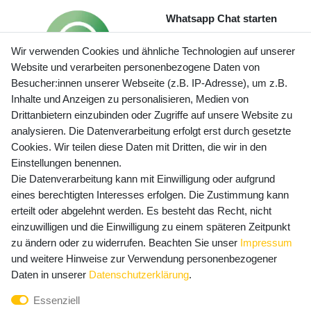
Whatsapp Chat starten
Wir verwenden Cookies und ähnliche Technologien auf unserer
Website und verarbeiten personenbezogene Daten von
Besucher:innen unserer Webseite (z.B. IP-Adresse), um z.B.
Inhalte und Anzeigen zu personalisieren, Medien von
Preisangaben inkl. gesetzl. MwSt. und zzgl. Service- und
Drittanbietern einzubinden oder Zugriffe auf unsere Website zu
Versandkosten
analysieren. Die Datenverarbeitung erfolgt erst durch gesetzte
Cookies. Wir teilen diese Daten mit Dritten, die wir in den
Einstellungen benennen.
Die Datenverarbeitung kann mit Einwilligung oder aufgrund
Newsletter Anmeldung - Keine Angebote
eines berechtigten Interesses erfolgen. Die Zustimmung kann
mehr verpassen!
erteilt oder abgelehnt werden. Es besteht das Recht, nicht
Newsletter
einzuwilligen und die Einwilligung zu einem späteren Zeitpunkt
E-MAIL **
Honig
zu ändern oder zu widerrufen. Beachten Sie unser
Impressum
und weitere Hinweise zur Verwendung personenbezogener
Hiermit bestätige ich, dass ich die
Daten­schutz­erklärung
Daten in unserer
Daten­schutz­erklärung
.
gelesen habe. Meine Einwilligung kann ich jederzeit
Essenziell
widerrufen.**