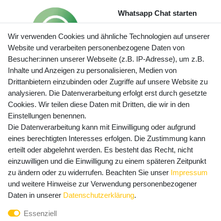
Whatsapp Chat starten
Wir verwenden Cookies und ähnliche Technologien auf unserer
Website und verarbeiten personenbezogene Daten von
Besucher:innen unserer Webseite (z.B. IP-Adresse), um z.B.
Inhalte und Anzeigen zu personalisieren, Medien von
Preisangaben inkl. gesetzl. MwSt. und zzgl. Service- und
Drittanbietern einzubinden oder Zugriffe auf unsere Website zu
Versandkosten
analysieren. Die Datenverarbeitung erfolgt erst durch gesetzte
Cookies. Wir teilen diese Daten mit Dritten, die wir in den
Einstellungen benennen.
Die Datenverarbeitung kann mit Einwilligung oder aufgrund
Newsletter Anmeldung - Keine Angebote
eines berechtigten Interesses erfolgen. Die Zustimmung kann
mehr verpassen!
erteilt oder abgelehnt werden. Es besteht das Recht, nicht
Newsletter
einzuwilligen und die Einwilligung zu einem späteren Zeitpunkt
E-MAIL **
Honig
zu ändern oder zu widerrufen. Beachten Sie unser
Impressum
und weitere Hinweise zur Verwendung personenbezogener
Hiermit bestätige ich, dass ich die
Daten­schutz­erklärung
Daten in unserer
Daten­schutz­erklärung
.
gelesen habe. Meine Einwilligung kann ich jederzeit
Essenziell
widerrufen.**