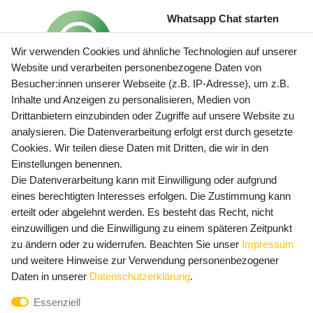
Whatsapp Chat starten
Wir verwenden Cookies und ähnliche Technologien auf unserer
Website und verarbeiten personenbezogene Daten von
Besucher:innen unserer Webseite (z.B. IP-Adresse), um z.B.
Inhalte und Anzeigen zu personalisieren, Medien von
Preisangaben inkl. gesetzl. MwSt. und zzgl. Service- und
Drittanbietern einzubinden oder Zugriffe auf unsere Website zu
Versandkosten
analysieren. Die Datenverarbeitung erfolgt erst durch gesetzte
Cookies. Wir teilen diese Daten mit Dritten, die wir in den
Einstellungen benennen.
Die Datenverarbeitung kann mit Einwilligung oder aufgrund
Newsletter Anmeldung - Keine Angebote
eines berechtigten Interesses erfolgen. Die Zustimmung kann
mehr verpassen!
erteilt oder abgelehnt werden. Es besteht das Recht, nicht
Newsletter
einzuwilligen und die Einwilligung zu einem späteren Zeitpunkt
E-MAIL **
Honig
zu ändern oder zu widerrufen. Beachten Sie unser
Impressum
und weitere Hinweise zur Verwendung personenbezogener
Hiermit bestätige ich, dass ich die
Daten­schutz­erklärung
Daten in unserer
Daten­schutz­erklärung
.
gelesen habe. Meine Einwilligung kann ich jederzeit
Essenziell
widerrufen.**