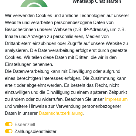
Whatsapp Chat starten
Wir verwenden Cookies und ähnliche Technologien auf unserer
Website und verarbeiten personenbezogene Daten von
Besucher:innen unserer Webseite (z.B. IP-Adresse), um z.B.
Inhalte und Anzeigen zu personalisieren, Medien von
Preisangaben inkl. gesetzl. MwSt. und zzgl. Service- und
Drittanbietern einzubinden oder Zugriffe auf unsere Website zu
Versandkosten
analysieren. Die Datenverarbeitung erfolgt erst durch gesetzte
Cookies. Wir teilen diese Daten mit Dritten, die wir in den
Einstellungen benennen.
Die Datenverarbeitung kann mit Einwilligung oder aufgrund
Newsletter Anmeldung - Keine Angebote
eines berechtigten Interesses erfolgen. Die Zustimmung kann
mehr verpassen!
erteilt oder abgelehnt werden. Es besteht das Recht, nicht
Newsletter
einzuwilligen und die Einwilligung zu einem späteren Zeitpunkt
E-MAIL **
Honig
zu ändern oder zu widerrufen. Beachten Sie unser
Impressum
und weitere Hinweise zur Verwendung personenbezogener
Hiermit bestätige ich, dass ich die
Daten­schutz­erklärung
Daten in unserer
Daten­schutz­erklärung
.
gelesen habe. Meine Einwilligung kann ich jederzeit
Essenziell
widerrufen.**
Zahlungsdienstleister