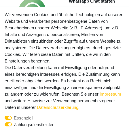
Whatsapp Chat starten
Wir verwenden Cookies und ähnliche Technologien auf unserer
Website und verarbeiten personenbezogene Daten von
Besucher:innen unserer Webseite (z.B. IP-Adresse), um z.B.
Inhalte und Anzeigen zu personalisieren, Medien von
Preisangaben inkl. gesetzl. MwSt. und zzgl. Service- und
Drittanbietern einzubinden oder Zugriffe auf unsere Website zu
Versandkosten
analysieren. Die Datenverarbeitung erfolgt erst durch gesetzte
Cookies. Wir teilen diese Daten mit Dritten, die wir in den
Einstellungen benennen.
Die Datenverarbeitung kann mit Einwilligung oder aufgrund
Newsletter Anmeldung - Keine Angebote
eines berechtigten Interesses erfolgen. Die Zustimmung kann
mehr verpassen!
erteilt oder abgelehnt werden. Es besteht das Recht, nicht
Newsletter
einzuwilligen und die Einwilligung zu einem späteren Zeitpunkt
E-MAIL **
Honig
zu ändern oder zu widerrufen. Beachten Sie unser
Impressum
und weitere Hinweise zur Verwendung personenbezogener
Hiermit bestätige ich, dass ich die
Daten­schutz­erklärung
Daten in unserer
Daten­schutz­erklärung
.
gelesen habe. Meine Einwilligung kann ich jederzeit
Essenziell
widerrufen.**
Zahlungsdienstleister