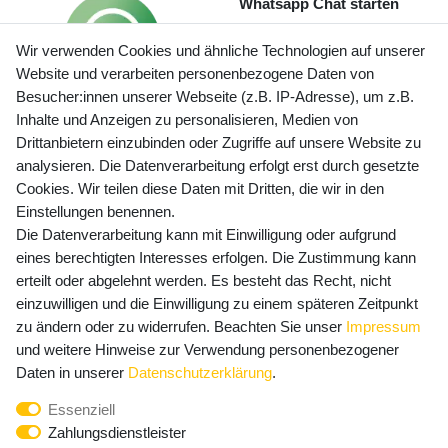
Whatsapp Chat starten
Wir verwenden Cookies und ähnliche Technologien auf unserer
Website und verarbeiten personenbezogene Daten von
Besucher:innen unserer Webseite (z.B. IP-Adresse), um z.B.
Inhalte und Anzeigen zu personalisieren, Medien von
Preisangaben inkl. gesetzl. MwSt. und zzgl. Service- und
Drittanbietern einzubinden oder Zugriffe auf unsere Website zu
Versandkosten
analysieren. Die Datenverarbeitung erfolgt erst durch gesetzte
Cookies. Wir teilen diese Daten mit Dritten, die wir in den
Einstellungen benennen.
Die Datenverarbeitung kann mit Einwilligung oder aufgrund
Newsletter Anmeldung - Keine Angebote
eines berechtigten Interesses erfolgen. Die Zustimmung kann
mehr verpassen!
erteilt oder abgelehnt werden. Es besteht das Recht, nicht
Newsletter
einzuwilligen und die Einwilligung zu einem späteren Zeitpunkt
E-MAIL **
Honig
zu ändern oder zu widerrufen. Beachten Sie unser
Impressum
und weitere Hinweise zur Verwendung personenbezogener
Hiermit bestätige ich, dass ich die
Daten­schutz­erklärung
Daten in unserer
Daten­schutz­erklärung
.
gelesen habe. Meine Einwilligung kann ich jederzeit
Essenziell
widerrufen.**
Zahlungsdienstleister