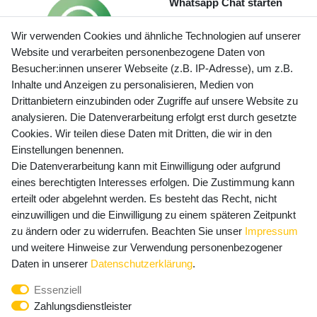
Whatsapp Chat starten
Wir verwenden Cookies und ähnliche Technologien auf unserer
Website und verarbeiten personenbezogene Daten von
Besucher:innen unserer Webseite (z.B. IP-Adresse), um z.B.
Inhalte und Anzeigen zu personalisieren, Medien von
Preisangaben inkl. gesetzl. MwSt. und zzgl. Service- und
Drittanbietern einzubinden oder Zugriffe auf unsere Website zu
Versandkosten
analysieren. Die Datenverarbeitung erfolgt erst durch gesetzte
Cookies. Wir teilen diese Daten mit Dritten, die wir in den
Einstellungen benennen.
Die Datenverarbeitung kann mit Einwilligung oder aufgrund
Newsletter Anmeldung - Keine Angebote
eines berechtigten Interesses erfolgen. Die Zustimmung kann
mehr verpassen!
erteilt oder abgelehnt werden. Es besteht das Recht, nicht
Newsletter
einzuwilligen und die Einwilligung zu einem späteren Zeitpunkt
E-MAIL **
Honig
zu ändern oder zu widerrufen. Beachten Sie unser
Impressum
und weitere Hinweise zur Verwendung personenbezogener
Hiermit bestätige ich, dass ich die
Daten­schutz­erklärung
Daten in unserer
Daten­schutz­erklärung
.
gelesen habe. Meine Einwilligung kann ich jederzeit
Essenziell
widerrufen.**
Zahlungsdienstleister