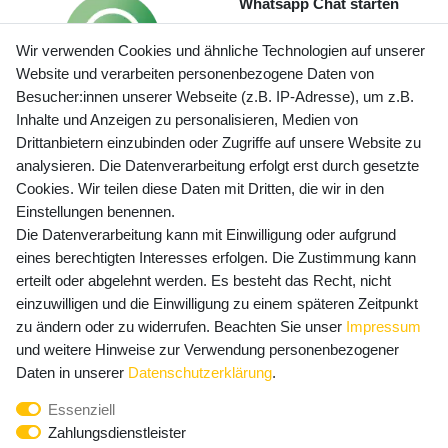
Whatsapp Chat starten
Wir verwenden Cookies und ähnliche Technologien auf unserer
Website und verarbeiten personenbezogene Daten von
Besucher:innen unserer Webseite (z.B. IP-Adresse), um z.B.
Inhalte und Anzeigen zu personalisieren, Medien von
Preisangaben inkl. gesetzl. MwSt. und zzgl. Service- und
Drittanbietern einzubinden oder Zugriffe auf unsere Website zu
Versandkosten
analysieren. Die Datenverarbeitung erfolgt erst durch gesetzte
Cookies. Wir teilen diese Daten mit Dritten, die wir in den
Einstellungen benennen.
Die Datenverarbeitung kann mit Einwilligung oder aufgrund
Newsletter Anmeldung - Keine Angebote
eines berechtigten Interesses erfolgen. Die Zustimmung kann
mehr verpassen!
erteilt oder abgelehnt werden. Es besteht das Recht, nicht
Newsletter
einzuwilligen und die Einwilligung zu einem späteren Zeitpunkt
E-MAIL **
Honig
zu ändern oder zu widerrufen. Beachten Sie unser
Impressum
und weitere Hinweise zur Verwendung personenbezogener
Hiermit bestätige ich, dass ich die
Daten­schutz­erklärung
Daten in unserer
Daten­schutz­erklärung
.
gelesen habe. Meine Einwilligung kann ich jederzeit
Essenziell
widerrufen.**
Zahlungsdienstleister