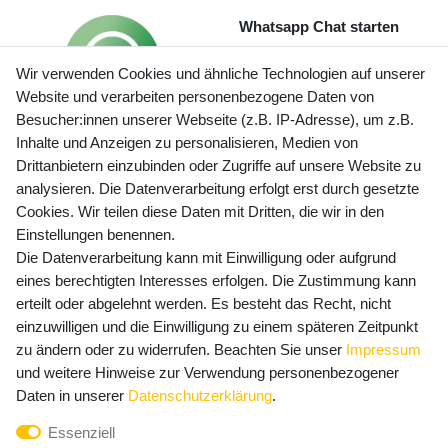
Whatsapp Chat starten
Wir verwenden Cookies und ähnliche Technologien auf unserer
Website und verarbeiten personenbezogene Daten von
Besucher:innen unserer Webseite (z.B. IP-Adresse), um z.B.
Inhalte und Anzeigen zu personalisieren, Medien von
Preisangaben inkl. gesetzl. MwSt. und zzgl. Service- und
Drittanbietern einzubinden oder Zugriffe auf unsere Website zu
Versandkosten
analysieren. Die Datenverarbeitung erfolgt erst durch gesetzte
Cookies. Wir teilen diese Daten mit Dritten, die wir in den
Einstellungen benennen.
Die Datenverarbeitung kann mit Einwilligung oder aufgrund
Newsletter Anmeldung - Keine Angebote
eines berechtigten Interesses erfolgen. Die Zustimmung kann
mehr verpassen!
erteilt oder abgelehnt werden. Es besteht das Recht, nicht
Newsletter
einzuwilligen und die Einwilligung zu einem späteren Zeitpunkt
E-MAIL **
Honig
zu ändern oder zu widerrufen. Beachten Sie unser
Impressum
und weitere Hinweise zur Verwendung personenbezogener
Hiermit bestätige ich, dass ich die
Daten­schutz­erklärung
Daten in unserer
Daten­schutz­erklärung
.
gelesen habe. Meine Einwilligung kann ich jederzeit
Essenziell
widerrufen.**