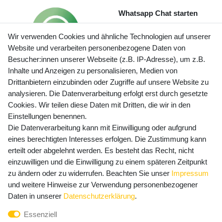
Whatsapp Chat starten
Wir verwenden Cookies und ähnliche Technologien auf unserer
Website und verarbeiten personenbezogene Daten von
Besucher:innen unserer Webseite (z.B. IP-Adresse), um z.B.
Inhalte und Anzeigen zu personalisieren, Medien von
Preisangaben inkl. gesetzl. MwSt. und zzgl. Service- und
Drittanbietern einzubinden oder Zugriffe auf unsere Website zu
Versandkosten
analysieren. Die Datenverarbeitung erfolgt erst durch gesetzte
Cookies. Wir teilen diese Daten mit Dritten, die wir in den
Einstellungen benennen.
Die Datenverarbeitung kann mit Einwilligung oder aufgrund
Newsletter Anmeldung - Keine Angebote
eines berechtigten Interesses erfolgen. Die Zustimmung kann
mehr verpassen!
erteilt oder abgelehnt werden. Es besteht das Recht, nicht
Newsletter
einzuwilligen und die Einwilligung zu einem späteren Zeitpunkt
E-MAIL **
Honig
zu ändern oder zu widerrufen. Beachten Sie unser
Impressum
und weitere Hinweise zur Verwendung personenbezogener
Hiermit bestätige ich, dass ich die
Daten­schutz­erklärung
Daten in unserer
Daten­schutz­erklärung
.
gelesen habe. Meine Einwilligung kann ich jederzeit
Essenziell
widerrufen.**