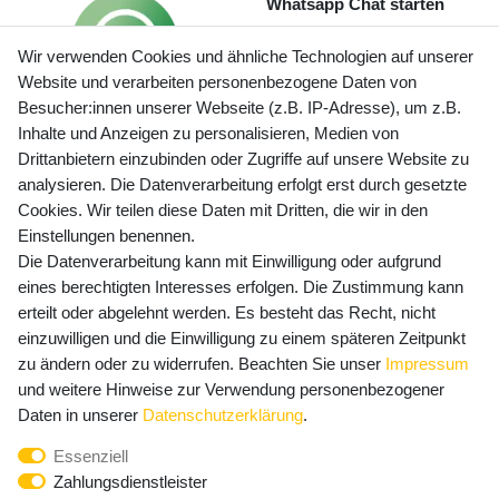
Whatsapp Chat starten
Wir verwenden Cookies und ähnliche Technologien auf unserer
Website und verarbeiten personenbezogene Daten von
Besucher:innen unserer Webseite (z.B. IP-Adresse), um z.B.
Inhalte und Anzeigen zu personalisieren, Medien von
Preisangaben inkl. gesetzl. MwSt. und zzgl. Service- und
Drittanbietern einzubinden oder Zugriffe auf unsere Website zu
Versandkosten
analysieren. Die Datenverarbeitung erfolgt erst durch gesetzte
Cookies. Wir teilen diese Daten mit Dritten, die wir in den
Einstellungen benennen.
Die Datenverarbeitung kann mit Einwilligung oder aufgrund
Newsletter Anmeldung - Keine Angebote
eines berechtigten Interesses erfolgen. Die Zustimmung kann
mehr verpassen!
erteilt oder abgelehnt werden. Es besteht das Recht, nicht
Newsletter
einzuwilligen und die Einwilligung zu einem späteren Zeitpunkt
E-MAIL **
Honig
zu ändern oder zu widerrufen. Beachten Sie unser
Impressum
und weitere Hinweise zur Verwendung personenbezogener
Hiermit bestätige ich, dass ich die
Daten­schutz­erklärung
Daten in unserer
Daten­schutz­erklärung
.
gelesen habe. Meine Einwilligung kann ich jederzeit
Essenziell
widerrufen.**
Zahlungsdienstleister