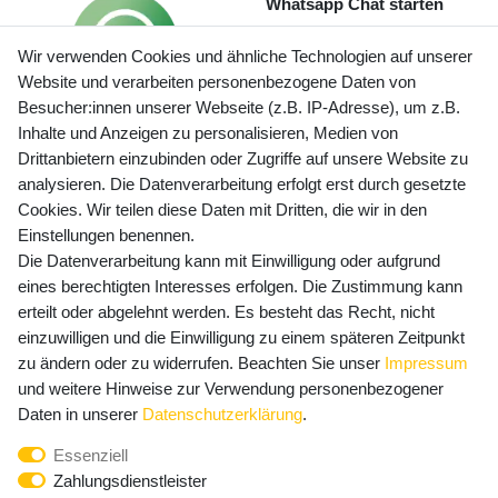
Whatsapp Chat starten
Wir verwenden Cookies und ähnliche Technologien auf unserer
Website und verarbeiten personenbezogene Daten von
Besucher:innen unserer Webseite (z.B. IP-Adresse), um z.B.
Inhalte und Anzeigen zu personalisieren, Medien von
Preisangaben inkl. gesetzl. MwSt. und zzgl. Service- und
Drittanbietern einzubinden oder Zugriffe auf unsere Website zu
Versandkosten
analysieren. Die Datenverarbeitung erfolgt erst durch gesetzte
Cookies. Wir teilen diese Daten mit Dritten, die wir in den
Einstellungen benennen.
Die Datenverarbeitung kann mit Einwilligung oder aufgrund
Newsletter Anmeldung - Keine Angebote
eines berechtigten Interesses erfolgen. Die Zustimmung kann
mehr verpassen!
erteilt oder abgelehnt werden. Es besteht das Recht, nicht
Newsletter
einzuwilligen und die Einwilligung zu einem späteren Zeitpunkt
E-MAIL **
Honig
zu ändern oder zu widerrufen. Beachten Sie unser
Impressum
und weitere Hinweise zur Verwendung personenbezogener
Hiermit bestätige ich, dass ich die
Daten­schutz­erklärung
Daten in unserer
Daten­schutz­erklärung
.
gelesen habe. Meine Einwilligung kann ich jederzeit
Essenziell
widerrufen.**
Zahlungsdienstleister