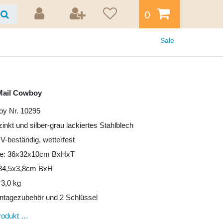
0
Sale
Mail Cowboy
oy Nr. 10295
zinkt und silber-grau lackiertes Stahlblech
UV-beständig, wetterfest
e: 36x32x10cm BxHxT
: 34,5x3,8cm BxH
 3,0 kg
ntagezubehör und 2 Schlüssel
rodukt …