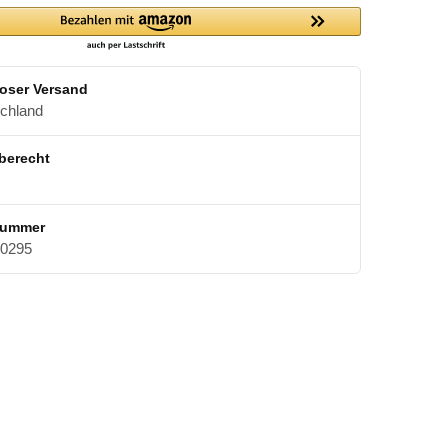
oser Versand
schland
berecht
nummer
0295