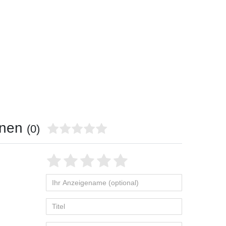
onen
(0)