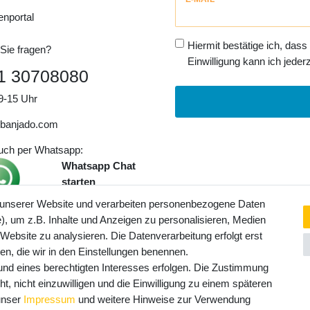
Honig
enportal
Hiermit bestätige ich, dass
Sie fragen?
Einwilligung kann ich jederz
1 30708080
9-15 Uhr
banjado.com
auch per Whatsapp:
Whatsapp Chat
starten
 unserer Website und verarbeiten personenbezogene Daten
, um z.B. Inhalte und Anzeigen zu personalisieren, Medien
ngaben inkl. gesetzl. MwSt. und
 Website zu analysieren. Die Datenverarbeitung erfolgt erst
Service- und Versandkosten
ten, die wir in den Einstellungen benennen.
rund eines berechtigten Interesses erfolgen. Die Zustimmung
t, nicht einzuwilligen und die Einwilligung zu einem späteren
 unser
Impressum
und weitere Hinweise zur Verwendung