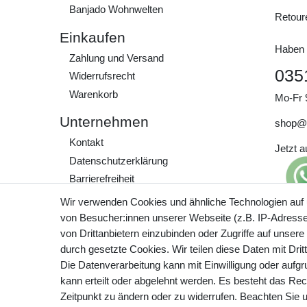
Banjado Wohnwelten
Retour
Einkaufen
Haben 
Zahlung und Versand
035
Widerrufs­recht
Warenkorb
Mo-Fr 
Unternehmen
shop@
Kontakt
Jetzt 
Daten­schutz­erklärung
Barrierefreiheit
AGB
Wir verwenden Cookies und ähnliche Technologien auf
Impressum
von Besucher:innen unserer Webseite (z.B. IP-Adresse)
Preisa
von Drittanbietern einzubinden oder Zugriffe auf unsere
zzgl. 
Werde Teil unserer
durch gesetzte Cookies. Wir teilen diese Daten mit Drit
Community
Die Datenverarbeitung kann mit Einwilligung oder aufg
kann erteilt oder abgelehnt werden. Es besteht das Rech
Zeitpunkt zu ändern oder zu widerrufen. Beachten Sie