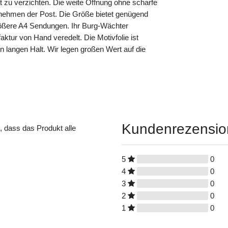
ät zu verzichten. Die weite Öffnung ohne scharfe
nehmen der Post. Die Größe bietet genügend
größere A4 Sendungen. Ihr Burg-Wächter
aktur von Hand veredelt. Die Motivfolie ist
nen langen Halt. Wir legen großen Wert auf die
Kundenrezensi
t, dass das Produkt alle
5
0
4
0
3
0
2
0
1
0