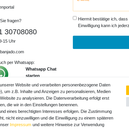
Honig
enportal
Hiermit bestätige ich, dass
Sie fragen?
Einwilligung kann ich jederz
1 30708080
9-15 Uhr
banjado.com
auch per Whatsapp:
Whatsapp Chat
starten
 unserer Website und verarbeiten personenbezogene Daten
, um z.B. Inhalte und Anzeigen zu personalisieren, Medien
ngaben inkl. gesetzl. MwSt. und
 Website zu analysieren. Die Datenverarbeitung erfolgt erst
Service- und Versandkosten
ten, die wir in den Einstellungen benennen.
rund eines berechtigten Interesses erfolgen. Die Zustimmung
t, nicht einzuwilligen und die Einwilligung zu einem späteren
 unser
Impressum
und weitere Hinweise zur Verwendung