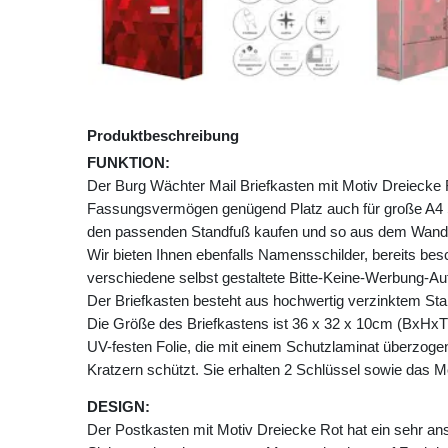
Produktbeschreibung
FUNKTION:
Der Burg Wächter Mail Briefkasten mit Motiv Dreiecke 
Fassungsvermögen genügend Platz auch für große A4 
den passenden Standfuß kaufen und so aus dem Wandb
Wir bieten Ihnen ebenfalls Namensschilder, bereits besch
verschiedene selbst gestaltete Bitte-Keine-Werbung-Auf
Der Briefkasten besteht aus hochwertig verzinktem Stah
Die Größe des Briefkastens ist 36 x 32 x 10cm (BxHxT)
UV-festen Folie, die mit einem Schutzlaminat überzogen 
Kratzern schützt. Sie erhalten 2 Schlüssel sowie das M
DESIGN:
Der Postkasten mit Motiv Dreiecke Rot hat ein sehr a