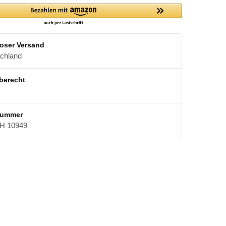
oser Versand
schland
berecht
nummer
 10949