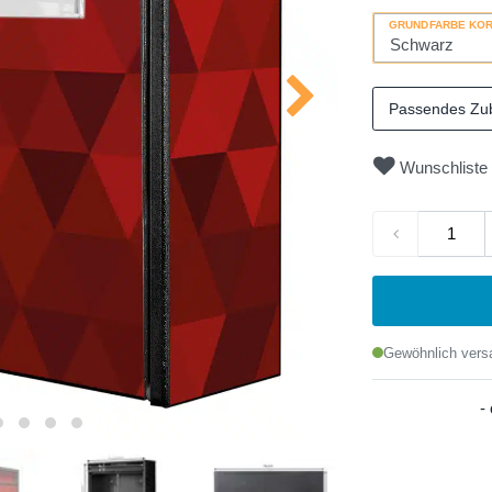
GRUNDFARBE KO
Passendes Zu
Wunschliste
Gewöhnlich versa
-