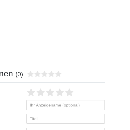
onen
(0)