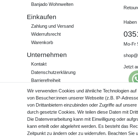
Banjado Wohnwelten
Retour
Einkaufen
Haben 
Zahlung und Versand
035
Widerrufs­recht
Warenkorb
Mo-Fr 
Unternehmen
shop@
Kontakt
Jetzt 
Daten­schutz­erklärung
Barrierefreiheit
AGB
Wir verwenden Cookies und ähnliche Technologien auf
Impressum
von Besucher:innen unserer Webseite (z.B. IP-Adresse)
Preisa
von Drittanbietern einzubinden oder Zugriffe auf unsere
zzgl. 
Werde Teil unserer
durch gesetzte Cookies. Wir teilen diese Daten mit Drit
Community
Die Datenverarbeitung kann mit Einwilligung oder aufg
kann erteilt oder abgelehnt werden. Es besteht das Rech
Zeitpunkt zu ändern oder zu widerrufen. Beachten Sie