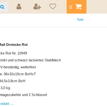
0
Sale
ail Dreiecke Rot
cke Rot Nr. 10949
rzinkt und schwarz lackiertes Stahlblech
UV-beständig, wetterfest
e: 36x32x10cm BxHxT
: 34,5x3,8cm BxH
 3,0 kg
ntagezubehör und 2 Schlüssel
rodukt …