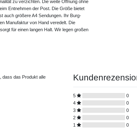
nalität zu verzichten. Die weite Öffnung ohne
eim Entnehmen der Post. Die Größe bietet
sst auch größere A4 Sendungen. Ihr Burg-
nen Manufaktur von Hand veredelt. Die
s sorgt für einen langen Halt. Wir legen großen
Kundenrezensi
t, dass das Produkt alle
5
0
4
0
3
0
2
0
1
0