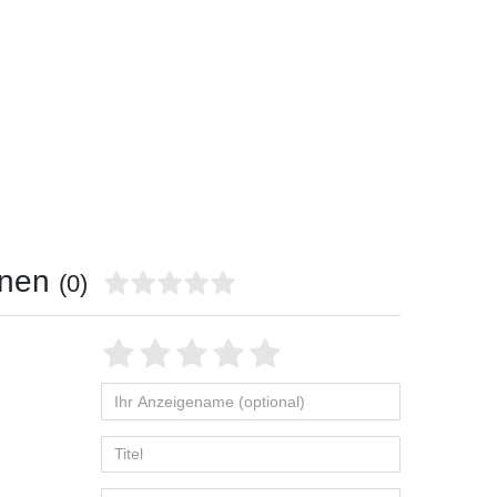
onen
(0)