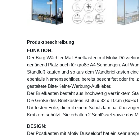
Produktbeschreibung
FUNKTION:
Der Burg Wächter Mail Briefkasten mit Motiv Düsseldo
genügend Platz auch für große A4 Sendungen. Auf Wu
Standfuß kaufen und so aus dem Wandbriefkasten einen
ebenfalls Namensschilder, bereits beschriftet oder frei 
gestaltete Bitte-Keine-Werbung-Aufkleber.
Der Briefkasten besteht aus hochwertig verzinktem Stah
Die Größe des Briefkastens ist 36 x 32 x 10cm (BxHxT)
UV-festen Folie, die mit einem Schutzlaminat überzogen 
Kratzern schützt. Sie erhalten 2 Schlüssel sowie das M
DESIGN:
Der Postkasten mit Motiv Düsseldorf hat ein sehr ans