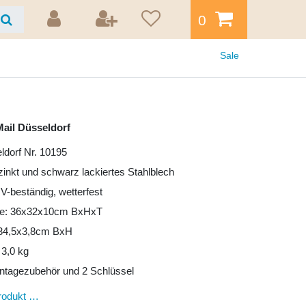
0
Sale
ail Düsseldorf
ldorf Nr. 10195
rzinkt und schwarz lackiertes Stahlblech
UV-beständig, wetterfest
e: 36x32x10cm BxHxT
: 34,5x3,8cm BxH
 3,0 kg
ntagezubehör und 2 Schlüssel
rodukt …