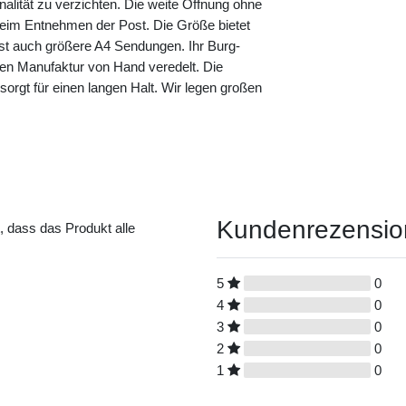
nalität zu verzichten. Die weite Öffnung ohne
eim Entnehmen der Post. Die Größe bietet
sst auch größere A4 Sendungen. Ihr Burg-
nen Manufaktur von Hand veredelt. Die
s sorgt für einen langen Halt. Wir legen großen
Kundenrezensi
t, dass das Produkt alle
5
0
4
0
3
0
2
0
1
0