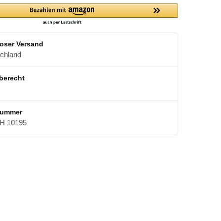
oser Versand
schland
berecht
nummer
 10195