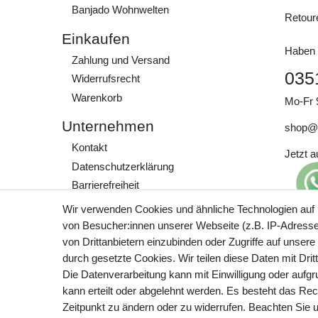
Banjado Wohnwelten
Retour
Einkaufen
Haben 
Zahlung und Versand
035
Widerrufs­recht
Warenkorb
Mo-Fr 
Unternehmen
shop@
Kontakt
Jetzt 
Daten­schutz­erklärung
Barrierefreiheit
AGB
Wir verwenden Cookies und ähnliche Technologien auf
Impressum
von Besucher:innen unserer Webseite (z.B. IP-Adresse)
Preisa
von Drittanbietern einzubinden oder Zugriffe auf unsere
zzgl. 
Werde Teil unserer
durch gesetzte Cookies. Wir teilen diese Daten mit Drit
Community
Die Datenverarbeitung kann mit Einwilligung oder aufg
kann erteilt oder abgelehnt werden. Es besteht das Rech
Zeitpunkt zu ändern oder zu widerrufen. Beachten Sie