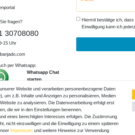
Honig
enportal
Hiermit bestätige ich, dass
Sie fragen?
Einwilligung kann ich jederz
1 30708080
9-15 Uhr
banjado.com
auch per Whatsapp:
Whatsapp Chat
starten
 unserer Website und verarbeiten personenbezogene Daten
, um z.B. Inhalte und Anzeigen zu personalisieren, Medien
ngaben inkl. gesetzl. MwSt. und
 Website zu analysieren. Die Datenverarbeitung erfolgt erst
Service- und Versandkosten
ten, die wir in den Einstellungen benennen.
rund eines berechtigten Interesses erfolgen. Die Zustimmung
t, nicht einzuwilligen und die Einwilligung zu einem späteren
 unser
Impressum
und weitere Hinweise zur Verwendung