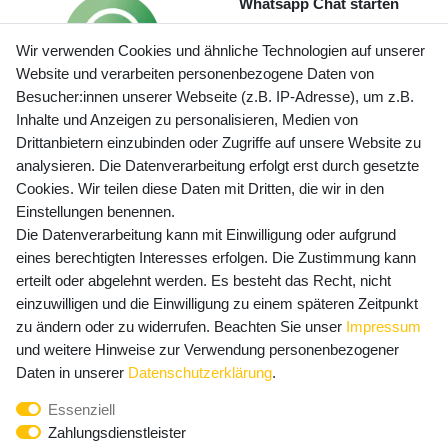
Whatsapp Chat starten
Wir verwenden Cookies und ähnliche Technologien auf unserer
Website und verarbeiten personenbezogene Daten von
Besucher:innen unserer Webseite (z.B. IP-Adresse), um z.B.
Inhalte und Anzeigen zu personalisieren, Medien von
Preisangaben inkl. gesetzl. MwSt. und zzgl. Service- und
Drittanbietern einzubinden oder Zugriffe auf unsere Website zu
Versandkosten
analysieren. Die Datenverarbeitung erfolgt erst durch gesetzte
Cookies. Wir teilen diese Daten mit Dritten, die wir in den
Einstellungen benennen.
Die Datenverarbeitung kann mit Einwilligung oder aufgrund
Newsletter Anmeldung - Keine Angebote
eines berechtigten Interesses erfolgen. Die Zustimmung kann
mehr verpassen!
erteilt oder abgelehnt werden. Es besteht das Recht, nicht
Newsletter
einzuwilligen und die Einwilligung zu einem späteren Zeitpunkt
E-MAIL **
Honig
zu ändern oder zu widerrufen. Beachten Sie unser
Impressum
und weitere Hinweise zur Verwendung personenbezogener
Hiermit bestätige ich, dass ich die
Daten­schutz­erklärung
Daten in unserer
Daten­schutz­erklärung
.
gelesen habe. Meine Einwilligung kann ich jederzeit
Essenziell
widerrufen.**
Zahlungsdienstleister