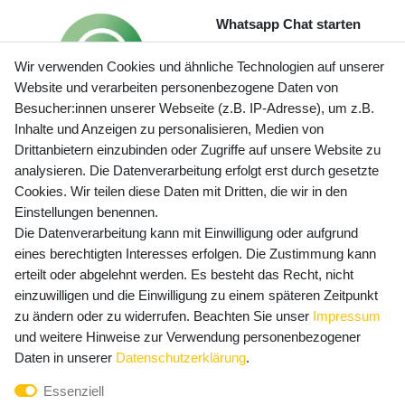
Whatsapp Chat starten
Wir verwenden Cookies und ähnliche Technologien auf unserer
Website und verarbeiten personenbezogene Daten von
Besucher:innen unserer Webseite (z.B. IP-Adresse), um z.B.
Inhalte und Anzeigen zu personalisieren, Medien von
Preisangaben inkl. gesetzl. MwSt. und zzgl. Service- und
Drittanbietern einzubinden oder Zugriffe auf unsere Website zu
Versandkosten
analysieren. Die Datenverarbeitung erfolgt erst durch gesetzte
Cookies. Wir teilen diese Daten mit Dritten, die wir in den
Einstellungen benennen.
Die Datenverarbeitung kann mit Einwilligung oder aufgrund
Newsletter Anmeldung - Keine Angebote
eines berechtigten Interesses erfolgen. Die Zustimmung kann
mehr verpassen!
erteilt oder abgelehnt werden. Es besteht das Recht, nicht
Newsletter
einzuwilligen und die Einwilligung zu einem späteren Zeitpunkt
E-MAIL **
Honig
zu ändern oder zu widerrufen. Beachten Sie unser
Impressum
und weitere Hinweise zur Verwendung personenbezogener
Hiermit bestätige ich, dass ich die
Daten­schutz­erklärung
Daten in unserer
Daten­schutz­erklärung
.
gelesen habe. Meine Einwilligung kann ich jederzeit
Essenziell
widerrufen.**