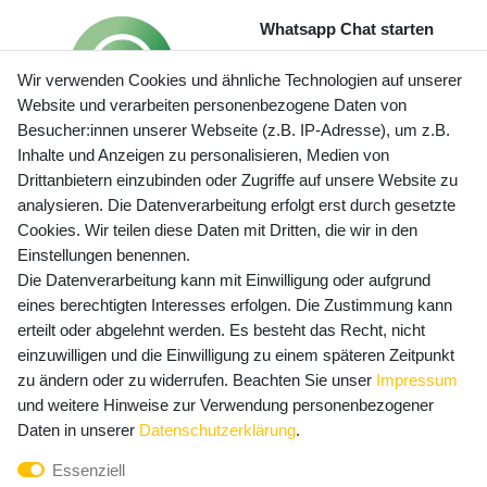
Whatsapp Chat starten
Wir verwenden Cookies und ähnliche Technologien auf unserer
Website und verarbeiten personenbezogene Daten von
Besucher:innen unserer Webseite (z.B. IP-Adresse), um z.B.
Inhalte und Anzeigen zu personalisieren, Medien von
Preisangaben inkl. gesetzl. MwSt. und zzgl. Service- und
Drittanbietern einzubinden oder Zugriffe auf unsere Website zu
Versandkosten
analysieren. Die Datenverarbeitung erfolgt erst durch gesetzte
Cookies. Wir teilen diese Daten mit Dritten, die wir in den
Einstellungen benennen.
Die Datenverarbeitung kann mit Einwilligung oder aufgrund
Newsletter Anmeldung - Keine Angebote
eines berechtigten Interesses erfolgen. Die Zustimmung kann
mehr verpassen!
erteilt oder abgelehnt werden. Es besteht das Recht, nicht
Newsletter
einzuwilligen und die Einwilligung zu einem späteren Zeitpunkt
E-MAIL **
Honig
zu ändern oder zu widerrufen. Beachten Sie unser
Impressum
und weitere Hinweise zur Verwendung personenbezogener
Hiermit bestätige ich, dass ich die
Daten­schutz­erklärung
Daten in unserer
Daten­schutz­erklärung
.
gelesen habe. Meine Einwilligung kann ich jederzeit
Essenziell
widerrufen.**