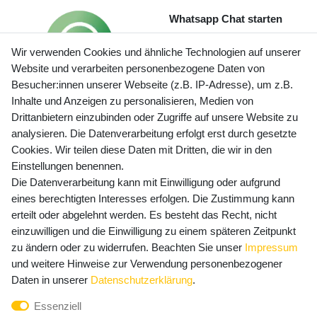
Whatsapp Chat starten
Wir verwenden Cookies und ähnliche Technologien auf unserer
Website und verarbeiten personenbezogene Daten von
Besucher:innen unserer Webseite (z.B. IP-Adresse), um z.B.
Inhalte und Anzeigen zu personalisieren, Medien von
Preisangaben inkl. gesetzl. MwSt. und zzgl. Service- und
Drittanbietern einzubinden oder Zugriffe auf unsere Website zu
Versandkosten
analysieren. Die Datenverarbeitung erfolgt erst durch gesetzte
Cookies. Wir teilen diese Daten mit Dritten, die wir in den
Einstellungen benennen.
Die Datenverarbeitung kann mit Einwilligung oder aufgrund
Newsletter Anmeldung - Keine Angebote
eines berechtigten Interesses erfolgen. Die Zustimmung kann
mehr verpassen!
erteilt oder abgelehnt werden. Es besteht das Recht, nicht
Newsletter
einzuwilligen und die Einwilligung zu einem späteren Zeitpunkt
E-MAIL **
Honig
zu ändern oder zu widerrufen. Beachten Sie unser
Impressum
und weitere Hinweise zur Verwendung personenbezogener
Hiermit bestätige ich, dass ich die
Daten­schutz­erklärung
Daten in unserer
Daten­schutz­erklärung
.
gelesen habe. Meine Einwilligung kann ich jederzeit
Essenziell
widerrufen.**