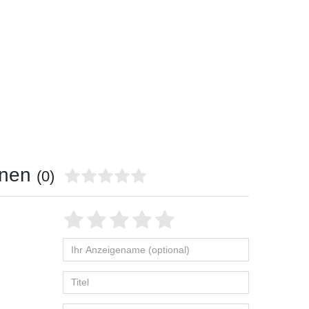
onen
(0)