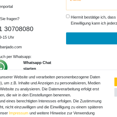
Honig
enportal
Hiermit bestätige ich, dass
Sie fragen?
Einwilligung kann ich jederz
1 30708080
9-15 Uhr
banjado.com
auch per Whatsapp:
Whatsapp Chat
starten
 unserer Website und verarbeiten personenbezogene Daten
, um z.B. Inhalte und Anzeigen zu personalisieren, Medien
ngaben inkl. gesetzl. MwSt. und
 Website zu analysieren. Die Datenverarbeitung erfolgt erst
Service- und Versandkosten
ten, die wir in den Einstellungen benennen.
rund eines berechtigten Interesses erfolgen. Die Zustimmung
t, nicht einzuwilligen und die Einwilligung zu einem späteren
 unser
Impressum
und weitere Hinweise zur Verwendung