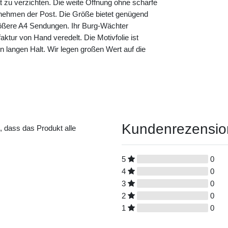
ät zu verzichten. Die weite Öffnung ohne scharfe
nehmen der Post. Die Größe bietet genügend
größere A4 Sendungen. Ihr Burg-Wächter
aktur von Hand veredelt. Die Motivfolie ist
nen langen Halt. Wir legen großen Wert auf die
Kundenrezensi
t, dass das Produkt alle
5
0
4
0
3
0
2
0
1
0