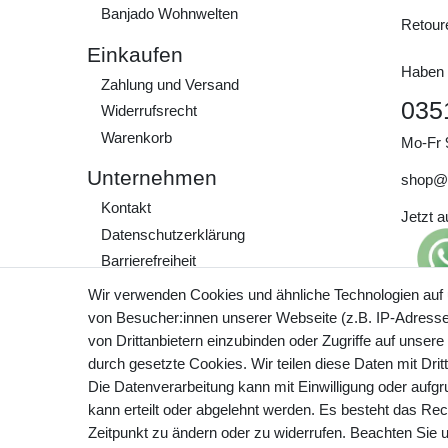
Banjado Wohnwelten
Retour
Einkaufen
Haben 
Zahlung und Versand
035
Widerrufs­recht
Warenkorb
Mo-Fr 
Unternehmen
shop@
Kontakt
Jetzt 
Daten­schutz­erklärung
Barrierefreiheit
AGB
Wir verwenden Cookies und ähnliche Technologien auf
Impressum
von Besucher:innen unserer Webseite (z.B. IP-Adresse)
Preisa
von Drittanbietern einzubinden oder Zugriffe auf unsere
zzgl. 
Werde Teil unserer
durch gesetzte Cookies. Wir teilen diese Daten mit Drit
Community
Die Datenverarbeitung kann mit Einwilligung oder aufg
kann erteilt oder abgelehnt werden. Es besteht das Rech
Zeitpunkt zu ändern oder zu widerrufen. Beachten Sie