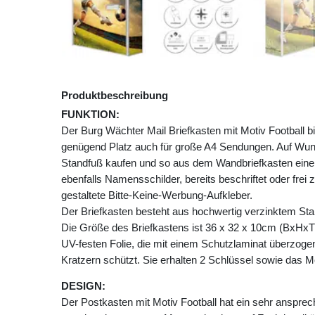
Produktbeschreibung
FUNKTION:
Der Burg Wächter Mail Briefkasten mit Motiv Football
genügend Platz auch für große A4 Sendungen. Auf Wu
Standfuß kaufen und so aus dem Wandbriefkasten einen
ebenfalls Namensschilder, bereits beschriftet oder frei 
gestaltete Bitte-Keine-Werbung-Aufkleber.
Der Briefkasten besteht aus hochwertig verzinktem Stah
Die Größe des Briefkastens ist 36 x 32 x 10cm (BxHxT)
UV-festen Folie, die mit einem Schutzlaminat überzogen 
Kratzern schützt. Sie erhalten 2 Schlüssel sowie das M
DESIGN:
Der Postkasten mit Motiv Football hat ein sehr anspre