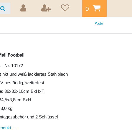
0
Sale
ail Football
ll Nr. 10172
zinkt und weiß lackiertes Stahlblech
UV-beständig, wetterfest
e: 36x32x10cm BxHxT
: 34,5x3,8cm BxH
 3,0 kg
ntagezubehör und 2 Schlüssel
rodukt …