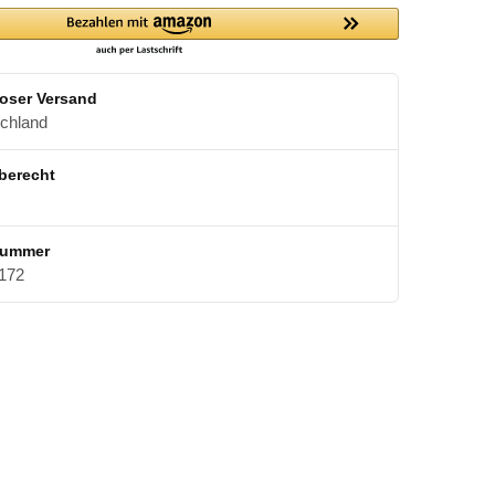
oser Versand
schland
berecht
nummer
172