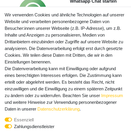
Whatsapp Chat starten
Wir verwenden Cookies und ähnliche Technologien auf unserer
Website und verarbeiten personenbezogene Daten von
Besucher:innen unserer Webseite (z.B. IP-Adresse), um z.B.
Inhalte und Anzeigen zu personalisieren, Medien von
Preisangaben inkl. gesetzl. MwSt. und zzgl. Service- und
Drittanbietern einzubinden oder Zugriffe auf unsere Website zu
Versandkosten
analysieren. Die Datenverarbeitung erfolgt erst durch gesetzte
Cookies. Wir teilen diese Daten mit Dritten, die wir in den
Einstellungen benennen.
Die Datenverarbeitung kann mit Einwilligung oder aufgrund
Newsletter Anmeldung - Keine Angebote
eines berechtigten Interesses erfolgen. Die Zustimmung kann
mehr verpassen!
erteilt oder abgelehnt werden. Es besteht das Recht, nicht
Newsletter
einzuwilligen und die Einwilligung zu einem späteren Zeitpunkt
E-MAIL **
Honig
zu ändern oder zu widerrufen. Beachten Sie unser
Impressum
und weitere Hinweise zur Verwendung personenbezogener
Hiermit bestätige ich, dass ich die
Daten­schutz­erklärung
Daten in unserer
Daten­schutz­erklärung
.
gelesen habe. Meine Einwilligung kann ich jederzeit
Essenziell
widerrufen.**
Zahlungsdienstleister