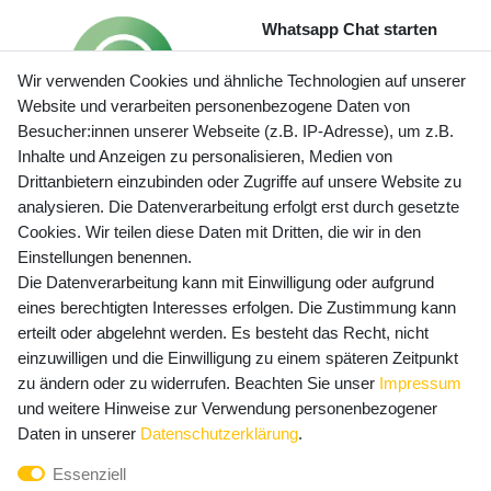
Whatsapp Chat starten
Wir verwenden Cookies und ähnliche Technologien auf unserer
Website und verarbeiten personenbezogene Daten von
Besucher:innen unserer Webseite (z.B. IP-Adresse), um z.B.
Inhalte und Anzeigen zu personalisieren, Medien von
Preisangaben inkl. gesetzl. MwSt. und zzgl. Service- und
Drittanbietern einzubinden oder Zugriffe auf unsere Website zu
Versandkosten
analysieren. Die Datenverarbeitung erfolgt erst durch gesetzte
Cookies. Wir teilen diese Daten mit Dritten, die wir in den
Einstellungen benennen.
Die Datenverarbeitung kann mit Einwilligung oder aufgrund
Newsletter Anmeldung - Keine Angebote
eines berechtigten Interesses erfolgen. Die Zustimmung kann
mehr verpassen!
erteilt oder abgelehnt werden. Es besteht das Recht, nicht
Newsletter
einzuwilligen und die Einwilligung zu einem späteren Zeitpunkt
E-MAIL **
Honig
zu ändern oder zu widerrufen. Beachten Sie unser
Impressum
und weitere Hinweise zur Verwendung personenbezogener
Hiermit bestätige ich, dass ich die
Daten­schutz­erklärung
Daten in unserer
Daten­schutz­erklärung
.
gelesen habe. Meine Einwilligung kann ich jederzeit
Essenziell
widerrufen.**