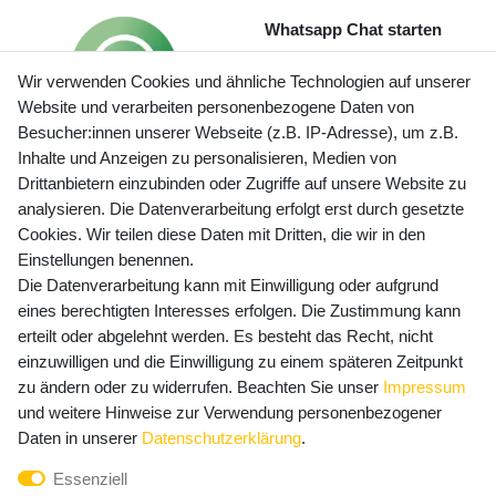
Whatsapp Chat starten
Wir verwenden Cookies und ähnliche Technologien auf unserer
Website und verarbeiten personenbezogene Daten von
Besucher:innen unserer Webseite (z.B. IP-Adresse), um z.B.
Inhalte und Anzeigen zu personalisieren, Medien von
Preisangaben inkl. gesetzl. MwSt. und zzgl. Service- und
Drittanbietern einzubinden oder Zugriffe auf unsere Website zu
Versandkosten
analysieren. Die Datenverarbeitung erfolgt erst durch gesetzte
Cookies. Wir teilen diese Daten mit Dritten, die wir in den
Einstellungen benennen.
Die Datenverarbeitung kann mit Einwilligung oder aufgrund
Newsletter Anmeldung - Keine Angebote
eines berechtigten Interesses erfolgen. Die Zustimmung kann
mehr verpassen!
erteilt oder abgelehnt werden. Es besteht das Recht, nicht
Newsletter
einzuwilligen und die Einwilligung zu einem späteren Zeitpunkt
E-MAIL **
Honig
zu ändern oder zu widerrufen. Beachten Sie unser
Impressum
und weitere Hinweise zur Verwendung personenbezogener
Hiermit bestätige ich, dass ich die
Daten­schutz­erklärung
Daten in unserer
Daten­schutz­erklärung
.
gelesen habe. Meine Einwilligung kann ich jederzeit
Essenziell
widerrufen.**