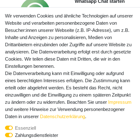
Whatsapp Chat starten
Wir verwenden Cookies und ähnliche Technologien auf unserer
Website und verarbeiten personenbezogene Daten von
Besucher:innen unserer Webseite (z.B. IP-Adresse), um z.B.
Inhalte und Anzeigen zu personalisieren, Medien von
Preisangaben inkl. gesetzl. MwSt. und zzgl. Service- und
Drittanbietern einzubinden oder Zugriffe auf unsere Website zu
Versandkosten
analysieren. Die Datenverarbeitung erfolgt erst durch gesetzte
Cookies. Wir teilen diese Daten mit Dritten, die wir in den
Einstellungen benennen.
Die Datenverarbeitung kann mit Einwilligung oder aufgrund
Newsletter Anmeldung - Keine Angebote
eines berechtigten Interesses erfolgen. Die Zustimmung kann
mehr verpassen!
erteilt oder abgelehnt werden. Es besteht das Recht, nicht
Newsletter
einzuwilligen und die Einwilligung zu einem späteren Zeitpunkt
E-MAIL **
Honig
zu ändern oder zu widerrufen. Beachten Sie unser
Impressum
und weitere Hinweise zur Verwendung personenbezogener
Hiermit bestätige ich, dass ich die
Daten­schutz­erklärung
Daten in unserer
Daten­schutz­erklärung
.
gelesen habe. Meine Einwilligung kann ich jederzeit
Essenziell
widerrufen.**
Zahlungsdienstleister