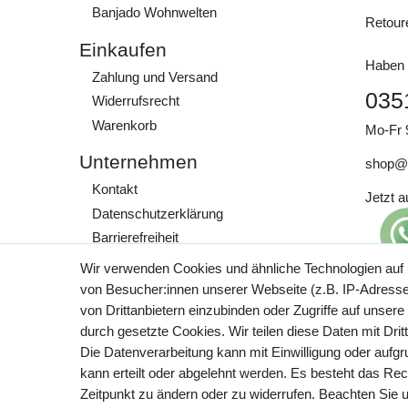
Banjado Wohnwelten
Retour
Einkaufen
Haben 
Zahlung und Versand
035
Widerrufs­recht
Warenkorb
Mo-Fr 
Unternehmen
shop@
Kontakt
Jetzt 
Daten­schutz­erklärung
Barrierefreiheit
AGB
Wir verwenden Cookies und ähnliche Technologien auf
Impressum
von Besucher:innen unserer Webseite (z.B. IP-Adresse)
Preisa
von Drittanbietern einzubinden oder Zugriffe auf unsere
zzgl. 
Werde Teil unserer
durch gesetzte Cookies. Wir teilen diese Daten mit Drit
Community
Die Datenverarbeitung kann mit Einwilligung oder aufg
kann erteilt oder abgelehnt werden. Es besteht das Rech
Zeitpunkt zu ändern oder zu widerrufen. Beachten Sie