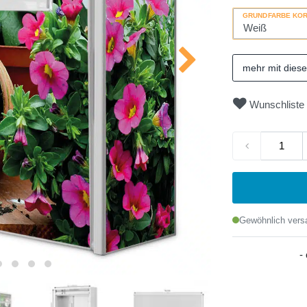
GRUNDFARBE KO
mehr mit dies
Wunschliste
Gewöhnlich versa
-