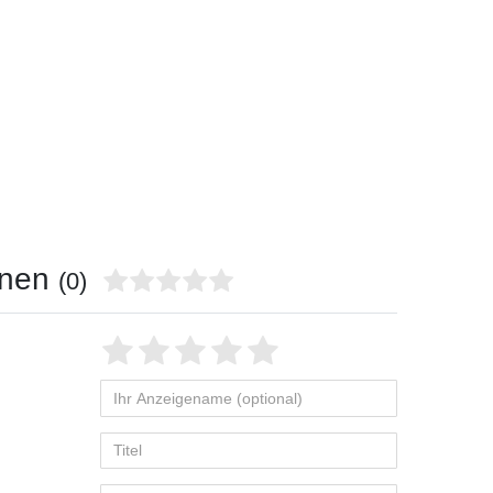
onen
(0)