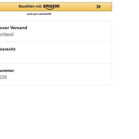
oser Versand
schland
berecht
nummer
226