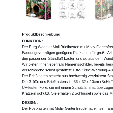
Produktbeschreibung
FUNKTION:
Der Burg Wächter Mail Briefkasten mit Motiv Gartenfre
Fassungsvermögen genügend Platz auch für große A4 
den passenden Standfuß kaufen und so aus dem Wandb
Wir bieten Ihnen ebenfalls Namensschilder, bereits besch
verschiedene selbst gestaltete Bitte-Keine-Werbung-Auf
Der Briefkasten besteht aus hochwertig verzinktem Stah
Die Größe des Briefkastens ist 36 x 32 x 10cm (BxHxT)
UV-festen Folie, die mit einem Schutzlaminat überzogen 
Kratzern schützt. Sie erhalten 2 Schlüssel sowie das M
DESIGN:
Der Postkasten mit Motiv Gartenfreude hat ein sehr a