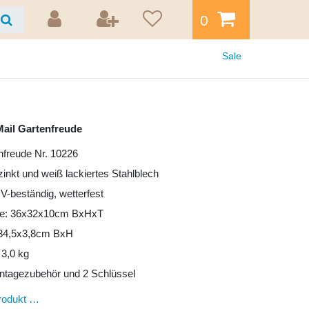
0
Sale
ail Gartenfreude
nfreude Nr. 10226
zinkt und weiß lackiertes Stahlblech
UV-beständig, wetterfest
e: 36x32x10cm BxHxT
: 34,5x3,8cm BxH
 3,0 kg
ntagezubehör und 2 Schlüssel
rodukt …