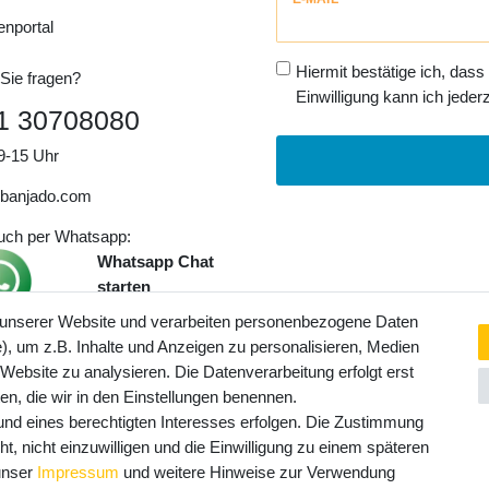
Honig
enportal
Hiermit bestätige ich, dass
Sie fragen?
Einwilligung kann ich jederz
1 30708080
9-15 Uhr
banjado.com
auch per Whatsapp:
Whatsapp Chat
starten
 unserer Website und verarbeiten personenbezogene Daten
, um z.B. Inhalte und Anzeigen zu personalisieren, Medien
ngaben inkl. gesetzl. MwSt. und
 Website zu analysieren. Die Datenverarbeitung erfolgt erst
Service- und Versandkosten
ten, die wir in den Einstellungen benennen.
rund eines berechtigten Interesses erfolgen. Die Zustimmung
t, nicht einzuwilligen und die Einwilligung zu einem späteren
 unser
Impressum
und weitere Hinweise zur Verwendung