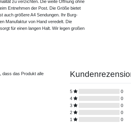
nalität zu verzichten. Die weite Öffnung ohne
eim Entnehmen der Post. Die Größe bietet
sst auch größere A4 Sendungen. Ihr Burg-
nen Manufaktur von Hand veredelt. Die
s sorgt für einen langen Halt. Wir legen großen
Kundenrezensi
t, dass das Produkt alle
5
0
4
0
3
0
2
0
1
0