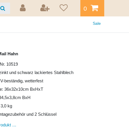
0
Sale
Mail Hahn
Nr. 10519
rzinkt und schwarz lackiertes Stahlblech
UV-beständig, wetterfest
e: 36x32x10cm BxHxT
: 34,5x3,8cm BxH
 3,0 kg
ntagezubehör und 2 Schlüssel
rodukt …