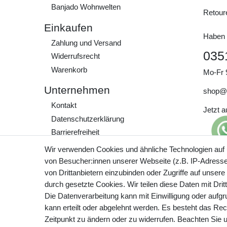
Banjado Wohnwelten
Retour
Einkaufen
Haben 
Zahlung und Versand
035
Widerrufs­recht
Warenkorb
Mo-Fr 
Unternehmen
shop@
Kontakt
Jetzt 
Daten­schutz­erklärung
Barrierefreiheit
AGB
Wir verwenden Cookies und ähnliche Technologien auf
Impressum
von Besucher:innen unserer Webseite (z.B. IP-Adresse)
Preisa
von Drittanbietern einzubinden oder Zugriffe auf unsere
zzgl. 
Werde Teil unserer
durch gesetzte Cookies. Wir teilen diese Daten mit Drit
Community
Die Datenverarbeitung kann mit Einwilligung oder aufg
kann erteilt oder abgelehnt werden. Es besteht das Rech
Zeitpunkt zu ändern oder zu widerrufen. Beachten Sie