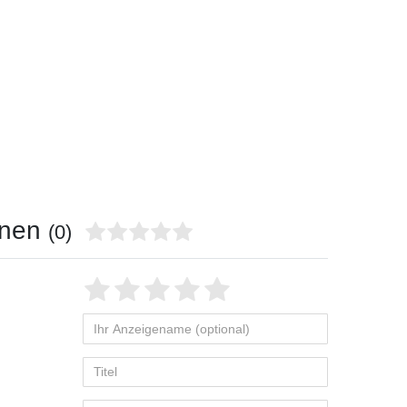
onen
(0)