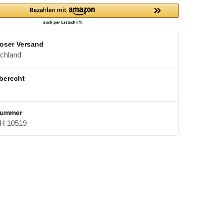
oser Versand
schland
berecht
nummer
 10519