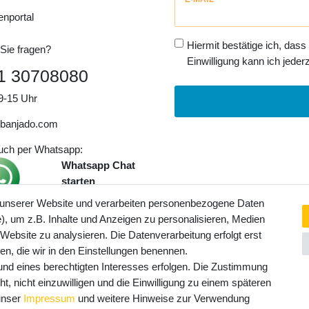
Honig
enportal
Hiermit bestätige ich, dass
Sie fragen?
Einwilligung kann ich jederz
1 30708080
9-15 Uhr
banjado.com
auch per Whatsapp:
Whatsapp Chat
starten
 unserer Website und verarbeiten personenbezogene Daten
, um z.B. Inhalte und Anzeigen zu personalisieren, Medien
ngaben inkl. gesetzl. MwSt. und
 Website zu analysieren. Die Datenverarbeitung erfolgt erst
Service- und Versandkosten
ten, die wir in den Einstellungen benennen.
rund eines berechtigten Interesses erfolgen. Die Zustimmung
t, nicht einzuwilligen und die Einwilligung zu einem späteren
 unser
Impressum
und weitere Hinweise zur Verwendung