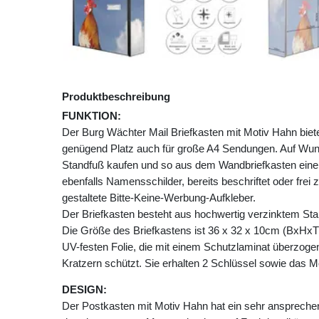
Produktbeschreibung
FUNKTION:
Der Burg Wächter Mail Briefkasten mit Motiv Hahn bi
genügend Platz auch für große A4 Sendungen. Auf Wu
Standfuß kaufen und so aus dem Wandbriefkasten einen
ebenfalls Namensschilder, bereits beschriftet oder frei 
gestaltete Bitte-Keine-Werbung-Aufkleber.
Der Briefkasten besteht aus hochwertig verzinktem Stah
Die Größe des Briefkastens ist 36 x 32 x 10cm (BxHxT)
UV-festen Folie, die mit einem Schutzlaminat überzogen 
Kratzern schützt. Sie erhalten 2 Schlüssel sowie das M
DESIGN:
Der Postkasten mit Motiv Hahn hat ein sehr anspreche