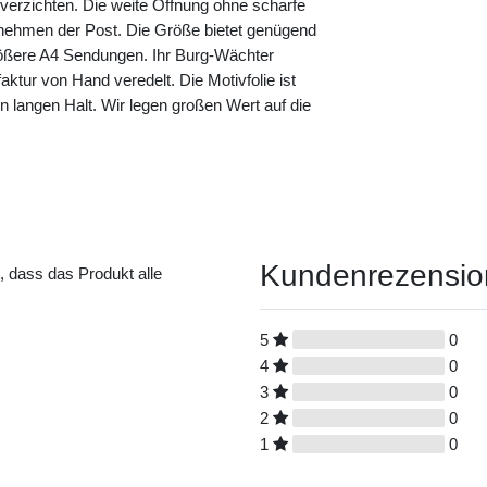
 verzichten. Die weite Öffnung ohne scharfe
nehmen der Post. Die Größe bietet genügend
größere A4 Sendungen. Ihr Burg-Wächter
aktur von Hand veredelt. Die Motivfolie ist
nen langen Halt. Wir legen großen Wert auf die
Kundenrezensi
t, dass das Produkt alle
5
0
4
0
3
0
2
0
1
0