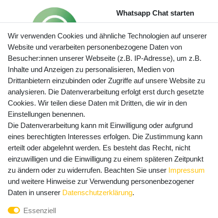
Whatsapp Chat starten
Wir verwenden Cookies und ähnliche Technologien auf unserer
Website und verarbeiten personenbezogene Daten von
Besucher:innen unserer Webseite (z.B. IP-Adresse), um z.B.
Inhalte und Anzeigen zu personalisieren, Medien von
Preisangaben inkl. gesetzl. MwSt. und zzgl. Service- und
Drittanbietern einzubinden oder Zugriffe auf unsere Website zu
Versandkosten
analysieren. Die Datenverarbeitung erfolgt erst durch gesetzte
Cookies. Wir teilen diese Daten mit Dritten, die wir in den
Einstellungen benennen.
Die Datenverarbeitung kann mit Einwilligung oder aufgrund
Newsletter Anmeldung - Keine Angebote
eines berechtigten Interesses erfolgen. Die Zustimmung kann
mehr verpassen!
erteilt oder abgelehnt werden. Es besteht das Recht, nicht
Newsletter
einzuwilligen und die Einwilligung zu einem späteren Zeitpunkt
E-MAIL **
Honig
zu ändern oder zu widerrufen. Beachten Sie unser
Impressum
und weitere Hinweise zur Verwendung personenbezogener
Hiermit bestätige ich, dass ich die
Daten­schutz­erklärung
Daten in unserer
Daten­schutz­erklärung
.
gelesen habe. Meine Einwilligung kann ich jederzeit
Essenziell
widerrufen.**