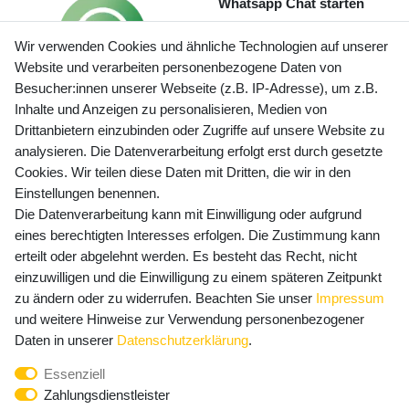
Whatsapp Chat starten
Wir verwenden Cookies und ähnliche Technologien auf unserer
Website und verarbeiten personenbezogene Daten von
Besucher:innen unserer Webseite (z.B. IP-Adresse), um z.B.
Inhalte und Anzeigen zu personalisieren, Medien von
Preisangaben inkl. gesetzl. MwSt. und zzgl. Service- und
Drittanbietern einzubinden oder Zugriffe auf unsere Website zu
Versandkosten
analysieren. Die Datenverarbeitung erfolgt erst durch gesetzte
Cookies. Wir teilen diese Daten mit Dritten, die wir in den
Einstellungen benennen.
Die Datenverarbeitung kann mit Einwilligung oder aufgrund
Newsletter Anmeldung - Keine Angebote
eines berechtigten Interesses erfolgen. Die Zustimmung kann
mehr verpassen!
erteilt oder abgelehnt werden. Es besteht das Recht, nicht
Newsletter
einzuwilligen und die Einwilligung zu einem späteren Zeitpunkt
E-MAIL **
Honig
zu ändern oder zu widerrufen. Beachten Sie unser
Impressum
und weitere Hinweise zur Verwendung personenbezogener
Hiermit bestätige ich, dass ich die
Daten­schutz­erklärung
Daten in unserer
Daten­schutz­erklärung
.
gelesen habe. Meine Einwilligung kann ich jederzeit
Essenziell
widerrufen.**
Zahlungsdienstleister