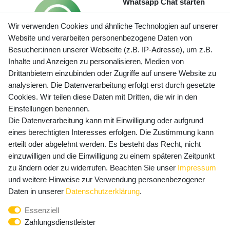
Whatsapp Chat starten
Wir verwenden Cookies und ähnliche Technologien auf unserer
Website und verarbeiten personenbezogene Daten von
Besucher:innen unserer Webseite (z.B. IP-Adresse), um z.B.
Inhalte und Anzeigen zu personalisieren, Medien von
Preisangaben inkl. gesetzl. MwSt. und zzgl. Service- und
Drittanbietern einzubinden oder Zugriffe auf unsere Website zu
Versandkosten
analysieren. Die Datenverarbeitung erfolgt erst durch gesetzte
Cookies. Wir teilen diese Daten mit Dritten, die wir in den
Einstellungen benennen.
Die Datenverarbeitung kann mit Einwilligung oder aufgrund
Newsletter Anmeldung - Keine Angebote
eines berechtigten Interesses erfolgen. Die Zustimmung kann
mehr verpassen!
erteilt oder abgelehnt werden. Es besteht das Recht, nicht
Newsletter
einzuwilligen und die Einwilligung zu einem späteren Zeitpunkt
E-MAIL **
Honig
zu ändern oder zu widerrufen. Beachten Sie unser
Impressum
und weitere Hinweise zur Verwendung personenbezogener
Hiermit bestätige ich, dass ich die
Daten­schutz­erklärung
Daten in unserer
Daten­schutz­erklärung
.
gelesen habe. Meine Einwilligung kann ich jederzeit
Essenziell
widerrufen.**
Zahlungsdienstleister