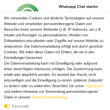
Whatsapp Chat starten
Wir verwenden Cookies und ähnliche Technologien auf unserer
Website und verarbeiten personenbezogene Daten von
Besucher:innen unserer Webseite (z.B. IP-Adresse), um z.B.
Inhalte und Anzeigen zu personalisieren, Medien von
Preisangaben inkl. gesetzl. MwSt. und zzgl. Service- und
Drittanbietern einzubinden oder Zugriffe auf unsere Website zu
Versandkosten
analysieren. Die Datenverarbeitung erfolgt erst durch gesetzte
Cookies. Wir teilen diese Daten mit Dritten, die wir in den
Einstellungen benennen.
Die Datenverarbeitung kann mit Einwilligung oder aufgrund
Newsletter Anmeldung - Keine Angebote
eines berechtigten Interesses erfolgen. Die Zustimmung kann
mehr verpassen!
erteilt oder abgelehnt werden. Es besteht das Recht, nicht
Newsletter
einzuwilligen und die Einwilligung zu einem späteren Zeitpunkt
E-MAIL **
Honig
zu ändern oder zu widerrufen. Beachten Sie unser
Impressum
und weitere Hinweise zur Verwendung personenbezogener
Hiermit bestätige ich, dass ich die
Daten­schutz­erklärung
Daten in unserer
Daten­schutz­erklärung
.
gelesen habe. Meine Einwilligung kann ich jederzeit
Essenziell
widerrufen.**