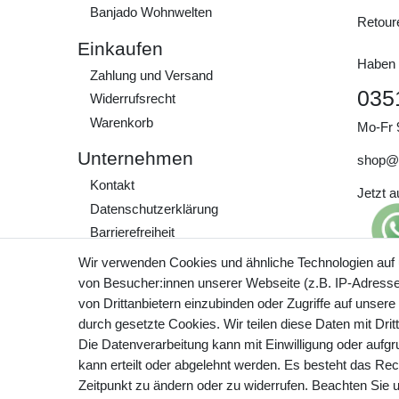
Banjado Wohnwelten
Retour
Einkaufen
Haben 
Zahlung und Versand
035
Widerrufs­recht
Warenkorb
Mo-Fr 
Unternehmen
shop@
Kontakt
Jetzt 
Daten­schutz­erklärung
Barrierefreiheit
AGB
Wir verwenden Cookies und ähnliche Technologien auf
Impressum
von Besucher:innen unserer Webseite (z.B. IP-Adresse)
Preisa
von Drittanbietern einzubinden oder Zugriffe auf unsere
zzgl. 
Werde Teil unserer
durch gesetzte Cookies. Wir teilen diese Daten mit Drit
Community
Die Datenverarbeitung kann mit Einwilligung oder aufg
kann erteilt oder abgelehnt werden. Es besteht das Rech
Zeitpunkt zu ändern oder zu widerrufen. Beachten Sie