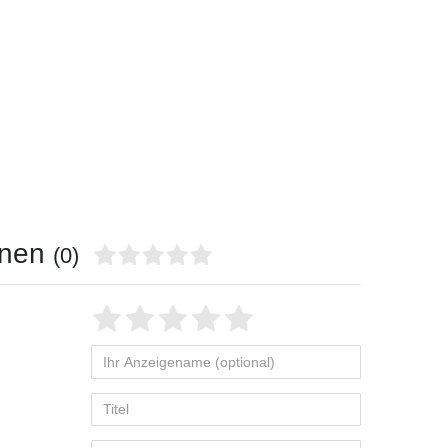
onen
(0)