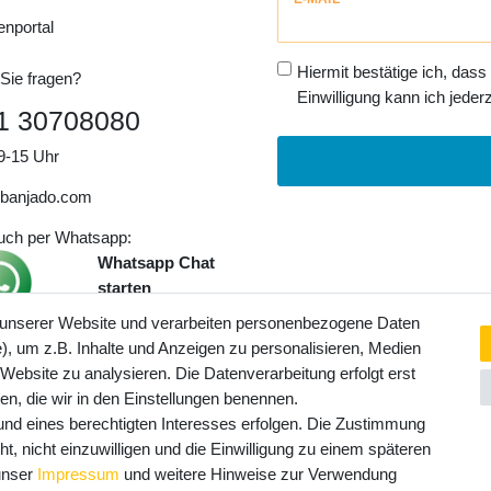
Honig
enportal
Hiermit bestätige ich, dass
Sie fragen?
Einwilligung kann ich jederz
1 30708080
9-15 Uhr
banjado.com
auch per Whatsapp:
Whatsapp Chat
starten
 unserer Website und verarbeiten personenbezogene Daten
, um z.B. Inhalte und Anzeigen zu personalisieren, Medien
ngaben inkl. gesetzl. MwSt. und
 Website zu analysieren. Die Datenverarbeitung erfolgt erst
Service- und Versandkosten
ten, die wir in den Einstellungen benennen.
rund eines berechtigten Interesses erfolgen. Die Zustimmung
t, nicht einzuwilligen und die Einwilligung zu einem späteren
 unser
Impressum
und weitere Hinweise zur Verwendung