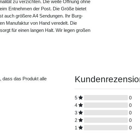
nalität zu verzichten. Die weite Öffnung ohne
eim Entnehmen der Post. Die Größe bietet
sst auch größere A4 Sendungen. Ihr Burg-
nen Manufaktur von Hand veredelt. Die
s sorgt für einen langen Halt. Wir legen großen
Kundenrezensi
t, dass das Produkt alle
5
0
4
0
3
0
2
0
1
0