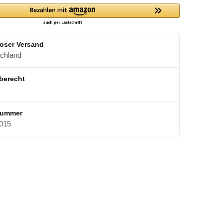
oser Versand
schland
berecht
nummer
015