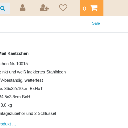
0
Sale
ail Kaetzchen
chen Nr. 10015
zinkt und weiß lackiertes Stahlblech
UV-beständig, wetterfest
e: 36x32x10cm BxHxT
: 34,5x3,8cm BxH
 3,0 kg
ntagezubehör und 2 Schlüssel
rodukt …