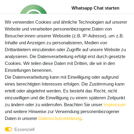
Whatsapp Chat starten
Wir verwenden Cookies und ähnliche Technologien auf unserer
Website und verarbeiten personenbezogene Daten von
Besucher:innen unserer Webseite (z.B. IP-Adresse), um z.B.
Inhalte und Anzeigen zu personalisieren, Medien von
Preisangaben inkl. gesetzl. MwSt. und zzgl. Service- und
Drittanbietern einzubinden oder Zugriffe auf unsere Website zu
Versandkosten
analysieren. Die Datenverarbeitung erfolgt erst durch gesetzte
Cookies. Wir teilen diese Daten mit Dritten, die wir in den
Einstellungen benennen.
Die Datenverarbeitung kann mit Einwilligung oder aufgrund
Newsletter Anmeldung - Keine Angebote
eines berechtigten Interesses erfolgen. Die Zustimmung kann
mehr verpassen!
erteilt oder abgelehnt werden. Es besteht das Recht, nicht
Newsletter
einzuwilligen und die Einwilligung zu einem späteren Zeitpunkt
E-MAIL **
Honig
zu ändern oder zu widerrufen. Beachten Sie unser
Impressum
und weitere Hinweise zur Verwendung personenbezogener
Hiermit bestätige ich, dass ich die
Daten­schutz­erklärung
Daten in unserer
Daten­schutz­erklärung
.
gelesen habe. Meine Einwilligung kann ich jederzeit
Essenziell
widerrufen.**