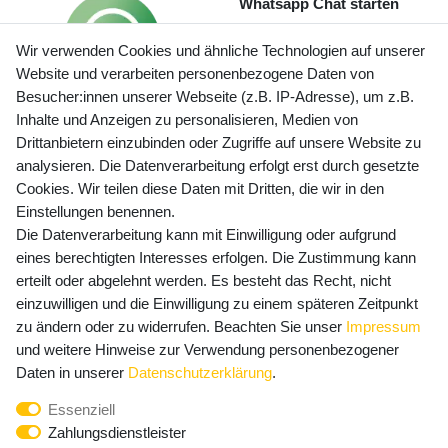
Whatsapp Chat starten
Wir verwenden Cookies und ähnliche Technologien auf unserer
Website und verarbeiten personenbezogene Daten von
Besucher:innen unserer Webseite (z.B. IP-Adresse), um z.B.
Inhalte und Anzeigen zu personalisieren, Medien von
Preisangaben inkl. gesetzl. MwSt. und zzgl. Service- und
Drittanbietern einzubinden oder Zugriffe auf unsere Website zu
Versandkosten
analysieren. Die Datenverarbeitung erfolgt erst durch gesetzte
Cookies. Wir teilen diese Daten mit Dritten, die wir in den
Einstellungen benennen.
Die Datenverarbeitung kann mit Einwilligung oder aufgrund
Newsletter Anmeldung - Keine Angebote
eines berechtigten Interesses erfolgen. Die Zustimmung kann
mehr verpassen!
erteilt oder abgelehnt werden. Es besteht das Recht, nicht
Newsletter
einzuwilligen und die Einwilligung zu einem späteren Zeitpunkt
E-MAIL **
Honig
zu ändern oder zu widerrufen. Beachten Sie unser
Impressum
und weitere Hinweise zur Verwendung personenbezogener
Hiermit bestätige ich, dass ich die
Daten­schutz­erklärung
Daten in unserer
Daten­schutz­erklärung
.
gelesen habe. Meine Einwilligung kann ich jederzeit
Essenziell
widerrufen.**
Zahlungsdienstleister