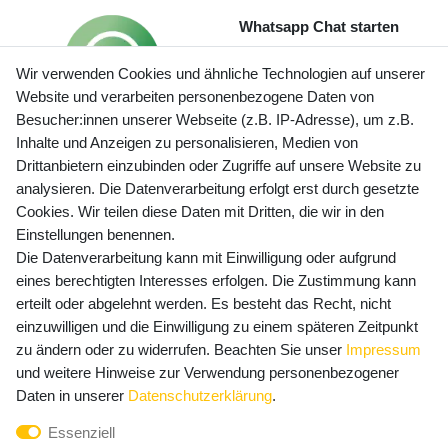
Whatsapp Chat starten
Wir verwenden Cookies und ähnliche Technologien auf unserer
Website und verarbeiten personenbezogene Daten von
Besucher:innen unserer Webseite (z.B. IP-Adresse), um z.B.
Inhalte und Anzeigen zu personalisieren, Medien von
Preisangaben inkl. gesetzl. MwSt. und zzgl. Service- und
Drittanbietern einzubinden oder Zugriffe auf unsere Website zu
Versandkosten
analysieren. Die Datenverarbeitung erfolgt erst durch gesetzte
Cookies. Wir teilen diese Daten mit Dritten, die wir in den
Einstellungen benennen.
Die Datenverarbeitung kann mit Einwilligung oder aufgrund
Newsletter Anmeldung - Keine Angebote
eines berechtigten Interesses erfolgen. Die Zustimmung kann
mehr verpassen!
erteilt oder abgelehnt werden. Es besteht das Recht, nicht
Newsletter
einzuwilligen und die Einwilligung zu einem späteren Zeitpunkt
E-MAIL **
Honig
zu ändern oder zu widerrufen. Beachten Sie unser
Impressum
und weitere Hinweise zur Verwendung personenbezogener
Hiermit bestätige ich, dass ich die
Daten­schutz­erklärung
Daten in unserer
Daten­schutz­erklärung
.
gelesen habe. Meine Einwilligung kann ich jederzeit
Essenziell
widerrufen.**