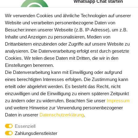
Whatsapp Chat starten
Wir verwenden Cookies und ähnliche Technologien auf unserer
Website und verarbeiten personenbezogene Daten von
Besucher:innen unserer Webseite (z.B. IP-Adresse), um z.B.
Inhalte und Anzeigen zu personalisieren, Medien von
Preisangaben inkl. gesetzl. MwSt. und zzgl. Service- und
Drittanbietern einzubinden oder Zugriffe auf unsere Website zu
Versandkosten
analysieren. Die Datenverarbeitung erfolgt erst durch gesetzte
Cookies. Wir teilen diese Daten mit Dritten, die wir in den
Einstellungen benennen.
Die Datenverarbeitung kann mit Einwilligung oder aufgrund
Newsletter Anmeldung - Keine Angebote
eines berechtigten Interesses erfolgen. Die Zustimmung kann
mehr verpassen!
erteilt oder abgelehnt werden. Es besteht das Recht, nicht
Newsletter
einzuwilligen und die Einwilligung zu einem späteren Zeitpunkt
E-MAIL **
Honig
zu ändern oder zu widerrufen. Beachten Sie unser
Impressum
und weitere Hinweise zur Verwendung personenbezogener
Hiermit bestätige ich, dass ich die
Daten­schutz­erklärung
Daten in unserer
Daten­schutz­erklärung
.
gelesen habe. Meine Einwilligung kann ich jederzeit
Essenziell
widerrufen.**
Zahlungsdienstleister