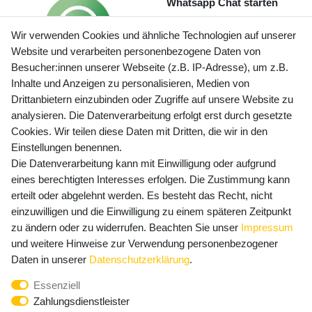
Whatsapp Chat starten
Wir verwenden Cookies und ähnliche Technologien auf unserer
Website und verarbeiten personenbezogene Daten von
Besucher:innen unserer Webseite (z.B. IP-Adresse), um z.B.
Inhalte und Anzeigen zu personalisieren, Medien von
Preisangaben inkl. gesetzl. MwSt. und zzgl. Service- und
Drittanbietern einzubinden oder Zugriffe auf unsere Website zu
Versandkosten
analysieren. Die Datenverarbeitung erfolgt erst durch gesetzte
Cookies. Wir teilen diese Daten mit Dritten, die wir in den
Einstellungen benennen.
Die Datenverarbeitung kann mit Einwilligung oder aufgrund
Newsletter Anmeldung - Keine Angebote
eines berechtigten Interesses erfolgen. Die Zustimmung kann
mehr verpassen!
erteilt oder abgelehnt werden. Es besteht das Recht, nicht
Newsletter
einzuwilligen und die Einwilligung zu einem späteren Zeitpunkt
E-MAIL **
Honig
zu ändern oder zu widerrufen. Beachten Sie unser
Impressum
und weitere Hinweise zur Verwendung personenbezogener
Hiermit bestätige ich, dass ich die
Daten­schutz­erklärung
Daten in unserer
Daten­schutz­erklärung
.
gelesen habe. Meine Einwilligung kann ich jederzeit
Essenziell
widerrufen.**
Zahlungsdienstleister