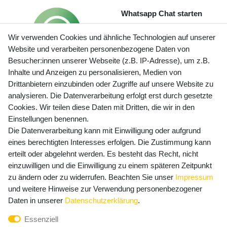
Whatsapp Chat starten
Wir verwenden Cookies und ähnliche Technologien auf unserer
Website und verarbeiten personenbezogene Daten von
Besucher:innen unserer Webseite (z.B. IP-Adresse), um z.B.
Inhalte und Anzeigen zu personalisieren, Medien von
Preisangaben inkl. gesetzl. MwSt. und zzgl. Service- und
Drittanbietern einzubinden oder Zugriffe auf unsere Website zu
Versandkosten
analysieren. Die Datenverarbeitung erfolgt erst durch gesetzte
Cookies. Wir teilen diese Daten mit Dritten, die wir in den
Einstellungen benennen.
Die Datenverarbeitung kann mit Einwilligung oder aufgrund
Newsletter Anmeldung - Keine Angebote
eines berechtigten Interesses erfolgen. Die Zustimmung kann
mehr verpassen!
erteilt oder abgelehnt werden. Es besteht das Recht, nicht
Newsletter
einzuwilligen und die Einwilligung zu einem späteren Zeitpunkt
E-MAIL **
Honig
zu ändern oder zu widerrufen. Beachten Sie unser
Impressum
und weitere Hinweise zur Verwendung personenbezogener
Hiermit bestätige ich, dass ich die
Daten­schutz­erklärung
Daten in unserer
Daten­schutz­erklärung
.
gelesen habe. Meine Einwilligung kann ich jederzeit
Essenziell
widerrufen.**