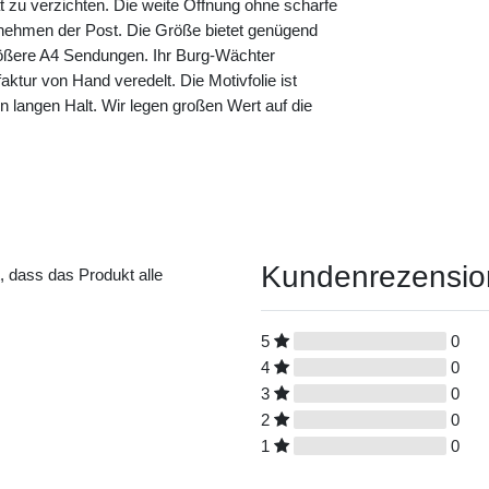
ät zu verzichten. Die weite Öffnung ohne scharfe
nehmen der Post. Die Größe bietet genügend
größere A4 Sendungen. Ihr Burg-Wächter
aktur von Hand veredelt. Die Motivfolie ist
nen langen Halt. Wir legen großen Wert auf die
Kundenrezensi
t, dass das Produkt alle
5
0
4
0
3
0
2
0
1
0