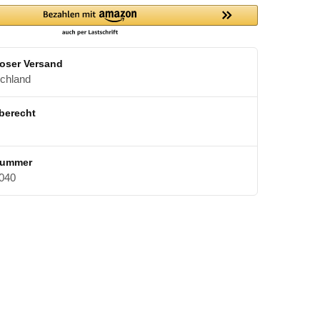
oser Versand
schland
berecht
nummer
040