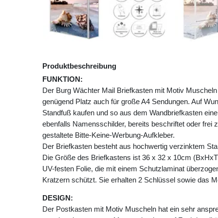
Produktbeschreibung
FUNKTION:
Der Burg Wächter Mail Briefkasten mit Motiv Muschel
genügend Platz auch für große A4 Sendungen. Auf Wu
Standfuß kaufen und so aus dem Wandbriefkasten einen
ebenfalls Namensschilder, bereits beschriftet oder frei 
gestaltete Bitte-Keine-Werbung-Aufkleber.
Der Briefkasten besteht aus hochwertig verzinktem Stah
Die Größe des Briefkastens ist 36 x 32 x 10cm (BxHxT)
UV-festen Folie, die mit einem Schutzlaminat überzogen 
Kratzern schützt. Sie erhalten 2 Schlüssel sowie das M
DESIGN:
Der Postkasten mit Motiv Muscheln hat ein sehr anspr