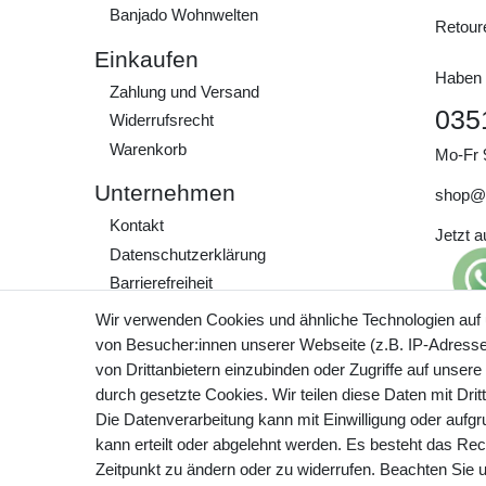
Banjado Wohnwelten
Retour
Einkaufen
Haben 
Zahlung und Versand
035
Widerrufs­recht
Warenkorb
Mo-Fr 
Unternehmen
shop@
Kontakt
Jetzt 
Daten­schutz­erklärung
Barrierefreiheit
AGB
Wir verwenden Cookies und ähnliche Technologien auf
Impressum
von Besucher:innen unserer Webseite (z.B. IP-Adresse)
Preisa
von Drittanbietern einzubinden oder Zugriffe auf unsere
zzgl. 
Werde Teil unserer
durch gesetzte Cookies. Wir teilen diese Daten mit Drit
Community
Die Datenverarbeitung kann mit Einwilligung oder aufg
kann erteilt oder abgelehnt werden. Es besteht das Rech
Zeitpunkt zu ändern oder zu widerrufen. Beachten Sie