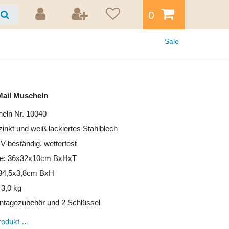
0
Sale
Mail Muscheln
eln Nr. 10040
zinkt und weiß lackiertes Stahlblech
UV-beständig, wetterfest
e: 36x32x10cm BxHxT
: 34,5x3,8cm BxH
 3,0 kg
ntagezubehör und 2 Schlüssel
rodukt …