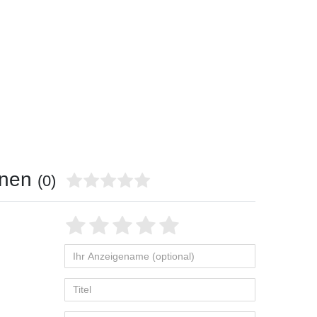
onen
(0)