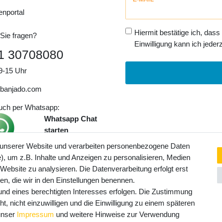
Honig
enportal
Hiermit bestätige ich, dass
Sie fragen?
Einwilligung kann ich jederz
1 30708080
9-15 Uhr
banjado.com
auch per Whatsapp:
Whatsapp Chat
starten
 unserer Website und verarbeiten personenbezogene Daten
, um z.B. Inhalte und Anzeigen zu personalisieren, Medien
ngaben inkl. gesetzl. MwSt. und
 Website zu analysieren. Die Datenverarbeitung erfolgt erst
Service- und Versandkosten
ten, die wir in den Einstellungen benennen.
rund eines berechtigten Interesses erfolgen. Die Zustimmung
t, nicht einzuwilligen und die Einwilligung zu einem späteren
 unser
Impressum
und weitere Hinweise zur Verwendung