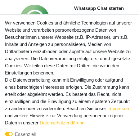
Whatsapp Chat starten
Wir verwenden Cookies und ähnliche Technologien auf unserer
Website und verarbeiten personenbezogene Daten von
Besucher:innen unserer Webseite (z.B. IP-Adresse), um z.B.
Inhalte und Anzeigen zu personalisieren, Medien von
Preisangaben inkl. gesetzl. MwSt. und zzgl. Service- und
Drittanbietern einzubinden oder Zugriffe auf unsere Website zu
Versandkosten
analysieren. Die Datenverarbeitung erfolgt erst durch gesetzte
Cookies. Wir teilen diese Daten mit Dritten, die wir in den
Einstellungen benennen.
Die Datenverarbeitung kann mit Einwilligung oder aufgrund
Newsletter Anmeldung - Keine Angebote
eines berechtigten Interesses erfolgen. Die Zustimmung kann
mehr verpassen!
erteilt oder abgelehnt werden. Es besteht das Recht, nicht
Newsletter
einzuwilligen und die Einwilligung zu einem späteren Zeitpunkt
E-MAIL **
Honig
zu ändern oder zu widerrufen. Beachten Sie unser
Impressum
und weitere Hinweise zur Verwendung personenbezogener
Hiermit bestätige ich, dass ich die
Daten­schutz­erklärung
Daten in unserer
Daten­schutz­erklärung
.
gelesen habe. Meine Einwilligung kann ich jederzeit
Essenziell
widerrufen.**