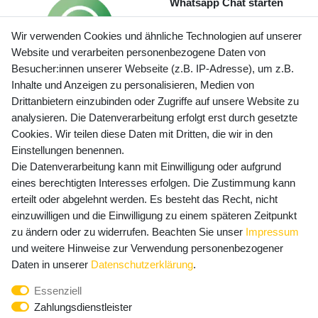
Whatsapp Chat starten
Wir verwenden Cookies und ähnliche Technologien auf unserer
Website und verarbeiten personenbezogene Daten von
Besucher:innen unserer Webseite (z.B. IP-Adresse), um z.B.
Inhalte und Anzeigen zu personalisieren, Medien von
Preisangaben inkl. gesetzl. MwSt. und zzgl. Service- und
Drittanbietern einzubinden oder Zugriffe auf unsere Website zu
Versandkosten
analysieren. Die Datenverarbeitung erfolgt erst durch gesetzte
Cookies. Wir teilen diese Daten mit Dritten, die wir in den
Einstellungen benennen.
Die Datenverarbeitung kann mit Einwilligung oder aufgrund
Newsletter Anmeldung - Keine Angebote
eines berechtigten Interesses erfolgen. Die Zustimmung kann
mehr verpassen!
erteilt oder abgelehnt werden. Es besteht das Recht, nicht
Newsletter
einzuwilligen und die Einwilligung zu einem späteren Zeitpunkt
E-MAIL **
Honig
zu ändern oder zu widerrufen. Beachten Sie unser
Impressum
und weitere Hinweise zur Verwendung personenbezogener
Hiermit bestätige ich, dass ich die
Daten­schutz­erklärung
Daten in unserer
Daten­schutz­erklärung
.
gelesen habe. Meine Einwilligung kann ich jederzeit
Essenziell
widerrufen.**
Zahlungsdienstleister