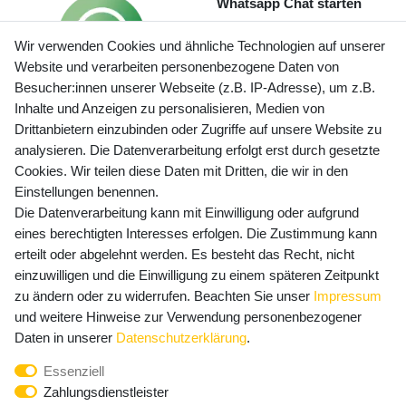
Whatsapp Chat starten
Wir verwenden Cookies und ähnliche Technologien auf unserer
Website und verarbeiten personenbezogene Daten von
Besucher:innen unserer Webseite (z.B. IP-Adresse), um z.B.
Inhalte und Anzeigen zu personalisieren, Medien von
Preisangaben inkl. gesetzl. MwSt. und zzgl. Service- und
Drittanbietern einzubinden oder Zugriffe auf unsere Website zu
Versandkosten
analysieren. Die Datenverarbeitung erfolgt erst durch gesetzte
Cookies. Wir teilen diese Daten mit Dritten, die wir in den
Einstellungen benennen.
Die Datenverarbeitung kann mit Einwilligung oder aufgrund
Newsletter Anmeldung - Keine Angebote
eines berechtigten Interesses erfolgen. Die Zustimmung kann
mehr verpassen!
erteilt oder abgelehnt werden. Es besteht das Recht, nicht
Newsletter
einzuwilligen und die Einwilligung zu einem späteren Zeitpunkt
E-MAIL **
Honig
zu ändern oder zu widerrufen. Beachten Sie unser
Impressum
und weitere Hinweise zur Verwendung personenbezogener
Hiermit bestätige ich, dass ich die
Daten­schutz­erklärung
Daten in unserer
Daten­schutz­erklärung
.
gelesen habe. Meine Einwilligung kann ich jederzeit
Essenziell
widerrufen.**
Zahlungsdienstleister