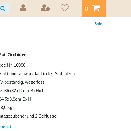
0
Sale
ail Orchidee
dee Nr. 10086
rzinkt und schwarz lackiertes Stahlblech
UV-beständig, wetterfest
e: 36x32x10cm BxHxT
: 34,5x3,8cm BxH
 3,0 kg
ntagezubehör und 2 Schlüssel
rodukt …