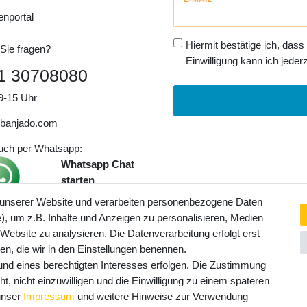
Honig
enportal
Hiermit bestätige ich, dass
Sie fragen?
Einwilligung kann ich jederz
1 30708080
9-15 Uhr
banjado.com
auch per Whatsapp:
Whatsapp Chat
starten
 unserer Website und verarbeiten personenbezogene Daten
, um z.B. Inhalte und Anzeigen zu personalisieren, Medien
ngaben inkl. gesetzl. MwSt. und
 Website zu analysieren. Die Datenverarbeitung erfolgt erst
Service- und Versandkosten
ten, die wir in den Einstellungen benennen.
rund eines berechtigten Interesses erfolgen. Die Zustimmung
t, nicht einzuwilligen und die Einwilligung zu einem späteren
 unser
Impressum
und weitere Hinweise zur Verwendung