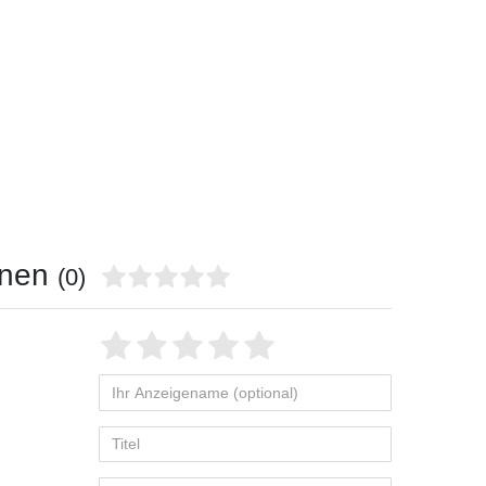
onen
(0)