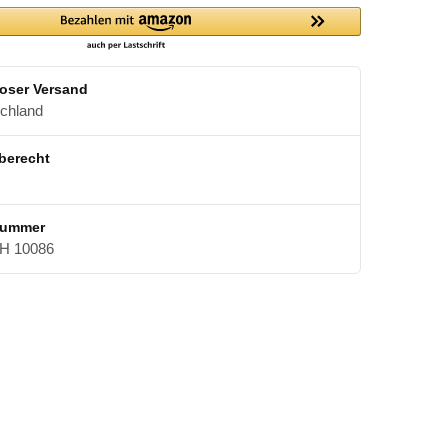
oser Versand
schland
berecht
nummer
 10086