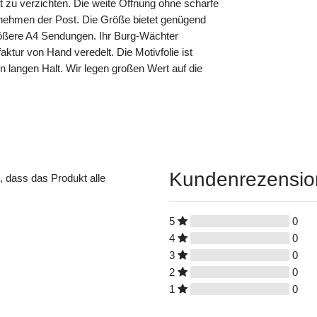
ät zu verzichten. Die weite Öffnung ohne scharfe
nehmen der Post. Die Größe bietet genügend
größere A4 Sendungen. Ihr Burg-Wächter
aktur von Hand veredelt. Die Motivfolie ist
nen langen Halt. Wir legen großen Wert auf die
Kundenrezensi
t, dass das Produkt alle
5
0
4
0
3
0
2
0
1
0