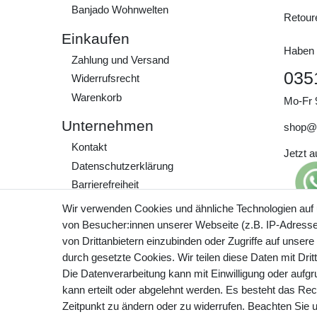
Banjado Wohnwelten
Retour
Einkaufen
Haben 
Zahlung und Versand
035
Widerrufs­recht
Warenkorb
Mo-Fr 
Unternehmen
shop@
Kontakt
Jetzt 
Daten­schutz­erklärung
Barrierefreiheit
AGB
Wir verwenden Cookies und ähnliche Technologien auf
Impressum
von Besucher:innen unserer Webseite (z.B. IP-Adresse)
Preisa
von Drittanbietern einzubinden oder Zugriffe auf unsere
zzgl. 
Werde Teil unserer
durch gesetzte Cookies. Wir teilen diese Daten mit Drit
Community
Die Datenverarbeitung kann mit Einwilligung oder aufg
kann erteilt oder abgelehnt werden. Es besteht das Rech
Zeitpunkt zu ändern oder zu widerrufen. Beachten Sie