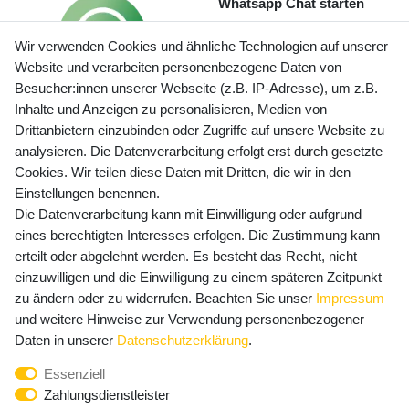
Whatsapp Chat starten
Wir verwenden Cookies und ähnliche Technologien auf unserer
Website und verarbeiten personenbezogene Daten von
Besucher:innen unserer Webseite (z.B. IP-Adresse), um z.B.
Inhalte und Anzeigen zu personalisieren, Medien von
Preisangaben inkl. gesetzl. MwSt. und zzgl. Service- und
Drittanbietern einzubinden oder Zugriffe auf unsere Website zu
Versandkosten
analysieren. Die Datenverarbeitung erfolgt erst durch gesetzte
Cookies. Wir teilen diese Daten mit Dritten, die wir in den
Einstellungen benennen.
Die Datenverarbeitung kann mit Einwilligung oder aufgrund
Newsletter Anmeldung - Keine Angebote
eines berechtigten Interesses erfolgen. Die Zustimmung kann
mehr verpassen!
erteilt oder abgelehnt werden. Es besteht das Recht, nicht
Newsletter
einzuwilligen und die Einwilligung zu einem späteren Zeitpunkt
E-MAIL **
Honig
zu ändern oder zu widerrufen. Beachten Sie unser
Impressum
und weitere Hinweise zur Verwendung personenbezogener
Hiermit bestätige ich, dass ich die
Daten­schutz­erklärung
Daten in unserer
Daten­schutz­erklärung
.
gelesen habe. Meine Einwilligung kann ich jederzeit
Essenziell
widerrufen.**
Zahlungsdienstleister