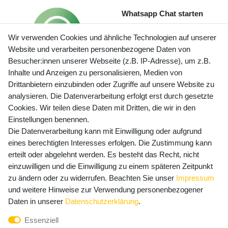
Whatsapp Chat starten
Wir verwenden Cookies und ähnliche Technologien auf unserer
Website und verarbeiten personenbezogene Daten von
Besucher:innen unserer Webseite (z.B. IP-Adresse), um z.B.
Inhalte und Anzeigen zu personalisieren, Medien von
Preisangaben inkl. gesetzl. MwSt. und zzgl. Service- und
Drittanbietern einzubinden oder Zugriffe auf unsere Website zu
Versandkosten
analysieren. Die Datenverarbeitung erfolgt erst durch gesetzte
Cookies. Wir teilen diese Daten mit Dritten, die wir in den
Einstellungen benennen.
Die Datenverarbeitung kann mit Einwilligung oder aufgrund
Newsletter Anmeldung - Keine Angebote
eines berechtigten Interesses erfolgen. Die Zustimmung kann
mehr verpassen!
erteilt oder abgelehnt werden. Es besteht das Recht, nicht
Newsletter
einzuwilligen und die Einwilligung zu einem späteren Zeitpunkt
E-MAIL **
Honig
zu ändern oder zu widerrufen. Beachten Sie unser
Impressum
und weitere Hinweise zur Verwendung personenbezogener
Hiermit bestätige ich, dass ich die
Daten­schutz­erklärung
Daten in unserer
Daten­schutz­erklärung
.
gelesen habe. Meine Einwilligung kann ich jederzeit
Essenziell
widerrufen.**