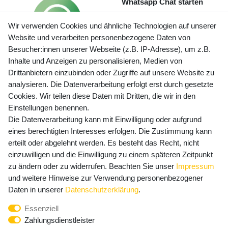
Whatsapp Chat starten
Wir verwenden Cookies und ähnliche Technologien auf unserer
Website und verarbeiten personenbezogene Daten von
Besucher:innen unserer Webseite (z.B. IP-Adresse), um z.B.
Inhalte und Anzeigen zu personalisieren, Medien von
Preisangaben inkl. gesetzl. MwSt. und zzgl. Service- und
Drittanbietern einzubinden oder Zugriffe auf unsere Website zu
Versandkosten
analysieren. Die Datenverarbeitung erfolgt erst durch gesetzte
Cookies. Wir teilen diese Daten mit Dritten, die wir in den
Einstellungen benennen.
Die Datenverarbeitung kann mit Einwilligung oder aufgrund
Newsletter Anmeldung - Keine Angebote
eines berechtigten Interesses erfolgen. Die Zustimmung kann
mehr verpassen!
erteilt oder abgelehnt werden. Es besteht das Recht, nicht
Newsletter
einzuwilligen und die Einwilligung zu einem späteren Zeitpunkt
E-MAIL **
Honig
zu ändern oder zu widerrufen. Beachten Sie unser
Impressum
und weitere Hinweise zur Verwendung personenbezogener
Hiermit bestätige ich, dass ich die
Daten­schutz­erklärung
Daten in unserer
Daten­schutz­erklärung
.
gelesen habe. Meine Einwilligung kann ich jederzeit
Essenziell
widerrufen.**
Zahlungsdienstleister