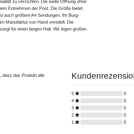
nalität zu verzichten. Die weite Öffnung ohne
eim Entnehmen der Post. Die Größe bietet
sst auch größere A4 Sendungen. Ihr Burg-
nen Manufaktur von Hand veredelt. Die
s sorgt für einen langen Halt. Wir legen großen
Kundenrezensi
t, dass das Produkt alle
5
0
4
0
3
0
2
0
1
0