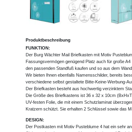
Produktbeschreibung
FUNKTION:
Der Burg Wächter Mail Briefkasten mit Motiv Pusteblum
Fassungsvermögen genügend Platz auch für große A4 
den passenden Standfuß kaufen und so aus dem Wandb
Wir bieten Ihnen ebenfalls Namensschilder, bereits besch
verschiedene selbst gestaltete Bitte-Keine-Werbung-Auf
Der Briefkasten besteht aus hochwertig verzinktem Stah
Die Größe des Briefkastens ist 36 x 32 x 10cm (BxHxT)
UV-festen Folie, die mit einem Schutzlaminat überzogen 
Kratzern schützt. Sie erhalten 2 Schlüssel sowie das M
DESIGN:
Der Postkasten mit Motiv Pusteblume 4 hat ein sehr a