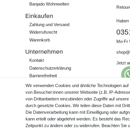
Banjado Wohnwelten
Retour
Einkaufen
Haben 
Zahlung und Versand
035
Widerrufs­recht
Warenkorb
Mo-Fr 
Unternehmen
shop@
Kontakt
Jetzt 
Daten­schutz­erklärung
Barrierefreiheit
AGB
Wir verwenden Cookies und ähnliche Technologien auf
Impressum
von Besucher:innen unserer Webseite (z.B. IP-Adresse)
Preisa
von Drittanbietern einzubinden oder Zugriffe auf unsere
zzgl. 
Werde Teil unserer
durch gesetzte Cookies. Wir teilen diese Daten mit Drit
Community
Die Datenverarbeitung kann mit Einwilligung oder aufg
kann erteilt oder abgelehnt werden. Es besteht das Rech
Zeitpunkt zu ändern oder zu widerrufen. Beachten Sie