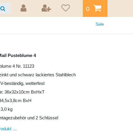
0
Sale
ail Pusteblume 4
blume 4 Nr. 11123
rzinkt und schwarz lackiertes Stahlblech
UV-beständig, wetterfest
e: 36x32x10cm BxHxT
: 34,5x3,8cm BxH
 3,0 kg
ntagezubehör und 2 Schlüssel
rodukt …