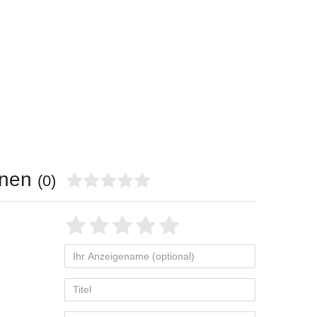
onen
(0)