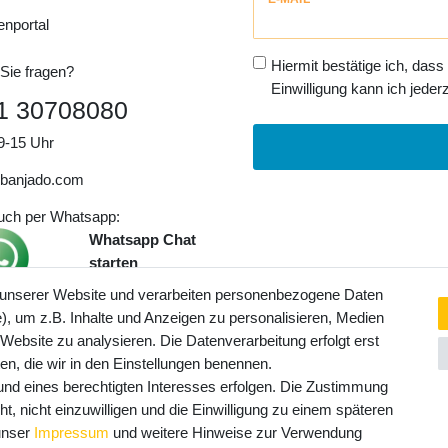
Honig
enportal
Hiermit bestätige ich, dass
Sie fragen?
Einwilligung kann ich jederz
1 30708080
9-15 Uhr
banjado.com
auch per Whatsapp:
Whatsapp Chat
starten
 unserer Website und verarbeiten personenbezogene Daten
, um z.B. Inhalte und Anzeigen zu personalisieren, Medien
ngaben inkl. gesetzl. MwSt. und
 Website zu analysieren. Die Datenverarbeitung erfolgt erst
Service- und Versandkosten
ten, die wir in den Einstellungen benennen.
rund eines berechtigten Interesses erfolgen. Die Zustimmung
t, nicht einzuwilligen und die Einwilligung zu einem späteren
 unser
Impressum
und weitere Hinweise zur Verwendung