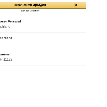
oser Versand
schland
berecht
nummer
 11123