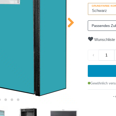
GRUNDFARBE KO
Passendes Zu
Wunschliste
Gewöhnlich versa
-